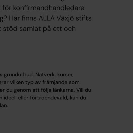
rk för konfirmandhandledare
ng? Här finns ALLA Växjö stifts
t stöd samlat på ett och
ts grundutbud. Nätverk, kurser,
erar vilken typ av främjande som
r du genom att följa länkarna. Vill du
m ideell eller förtroendevald, kan du
dan.