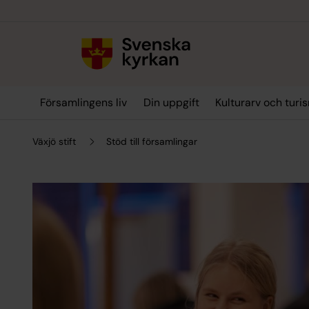
Till innehållet
Till undermeny
Församlingens liv
Din uppgift
Kulturarv och turi
Växjö stift
Stöd till församlingar