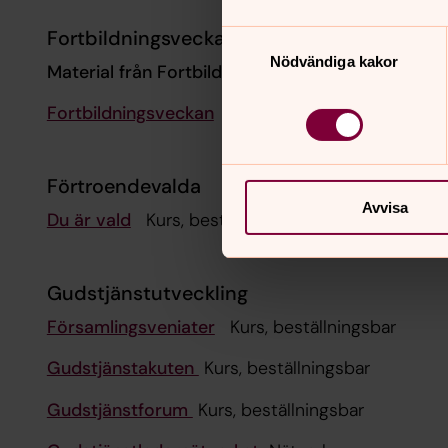
Fortbildningsveckan
Samtyckesval
Nödvändiga kakor
Material från Fortbildningsveckans inspelade del
Fortbildningsveckan
Kurs
Förtroendevalda
Avvisa
Du är vald
Kurs, beställningsbar
Gudstjänstutveckling
Församlingsveniater
Kurs, beställningsbar
Gudstjänstakuten
Kurs, beställningsbar
Gudstjänstforum
Kurs, beställningsbar