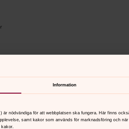
r
?
Information
) är nödvändiga för att webbplatsen ska fungera. Här finns ocks
stöd Rådgivning
pplevelse, samt kakor som används för marknadsföring och när vi
 kakor.