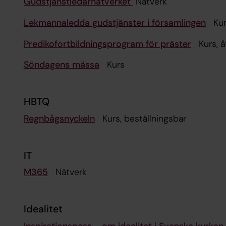
Gudstjänstledarnätverket
Nätverk
Lekmannaledda gudstjänster i församlingen
Kurs
Predikofortbildningsprogram för präster
Kurs
Söndagens mässa
Kurs
HBTQ
Regnbågsnyckeln
Kurs, beställningsbar
IT
M365
Nätverk
Idealitet
Inspirationspass - om idealitet i Svenska kyrkan