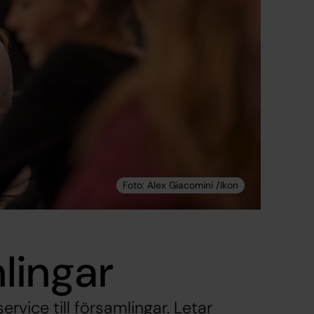
mlingar
ervice till församlingar. Letar