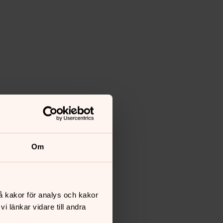
Om
å kakor för analys och kakor
 länkar vidare till andra