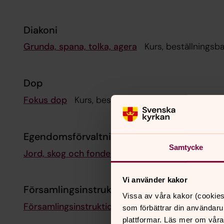
Diakoni
Grunda, spana, tolka, agera
Kurs, beställningsba
Dop
Fokus dop
Kurs, beställningsbar-återkommande
Egendomsförvaltning
Samtycke
Jord, skog och fonder
Rådgivning?
Vi använder kakor
Församlingsinstruktion
Vissa av våra kakor (cookies
Församlingsinstruktioner
– vägledning och 
som förbättrar din användaru
plattformar. Läs mer om våra