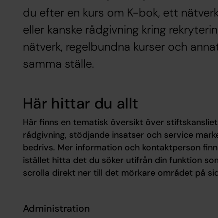
du efter en kurs om K-bok, ett nätve
eller kanske rådgivning kring rekryteri
nätverk, regelbundna kurser och anna
samma ställe.
Här hittar du allt
Här finns en tematisk översikt över stiftskanslie
rådgivning, stödjande insatser och service mark
bedrivs. Mer information och kontaktperson finne
istället hitta det du söker utifrån din funktion so
scrolla direkt ner till det mörkare området på si
Administration