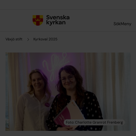
Till innehållet
Till undermeny
Sök
Meny
Växjö stift
Kyrkoval 2025