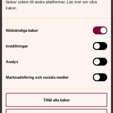
länkar vidare till andra plattformar. Läs mer om våra
Dela
kakor.
Tillbaka till toppen
Tillbaka till innehållet
Samtyckesval
Nödvändiga kakor
Inställningar
Kontakt
Analys
Kalender
Marknadsföring och sociala medier
Hitta snabbt
Tillåt alla kakor
Sociala kanaler