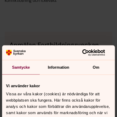
konfliktlösning och ickevåld.
Anmälan Fortbildningsveckan
2025
Till anmälan
Samtycke
Information
Om
Vi använder kakor
Vissa av våra kakor (cookies) är nödvändiga för att
Senast ändrad 27 maj 2022
Synpunkter eller frågor på sidans
webbplatsen ska fungera. Här finns också kakor för
innehåll?
analys och kakor som förbättrar din användarupplevelse,
samt kakor som används för marknadsföring och när vi
vaxjostift@svenskakyrkan.se