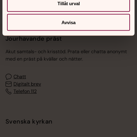
Tillåt urval
Avvisa
Jourhavande präst
Akut samtals- och krisstöd. Prata eller chatta anonymt
med en präst på kvällar och nätter.
Chatt
Digitalt brev
Telefon 112
Svenska kyrkan