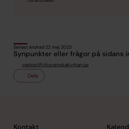
Senast ändrad 22 maj 2023
Synpunkter eller frågor på sidans i
vaxjostift@svenskakyrkan.se
Dela
Tillbaka till toppen
Tillbaka till innehållet
Kontakt
Kalend