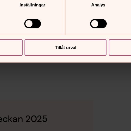
Inställningar
Analys
och jobbar i Danderyd. I sitt arbete
Tillåt urval
. Hon har också skrivit musik för barn
veckan 2025