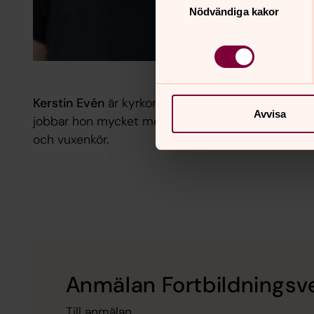
Nödvändiga kakor
Kerstin Evén
är kyrkomusiker sedan 25 år tillbaka 
Avvisa
jobbar hon mycket med flick, goss och ungdomskör
och vuxenkör.
Anmälan Fortbildnings
Till anmälan