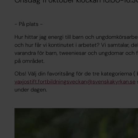
Onsdag 11 oktober klockan 10.00-16.3
- På plats -
Hur hittar jag energi till barn och ungdomkörsarb
och hur får vi kontinutet i arbetet? Vi samtalar, d
varandra för barn, tweeniesar och ungdomar och få
på området.
Obs! Välj din favoritsång för de tre kategorierna
vaxjostift.fortbildningsveckan@svenskakyrkan.se
under dagen.