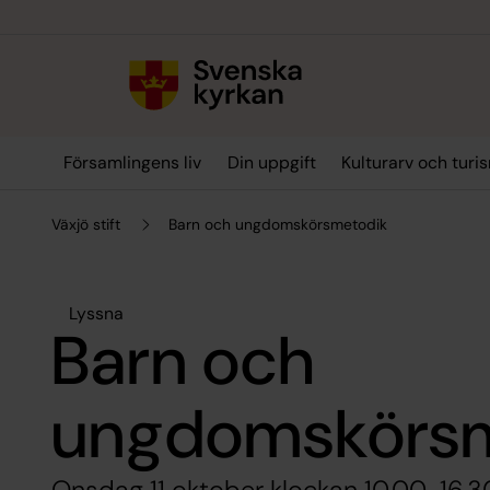
Till innehållet
Till undermeny
Församlingens liv
Din uppgift
Kulturarv och turi
Växjö stift
Barn och ungdomskörsmetodik
Lyssna
Barn och
ungdomskörsm