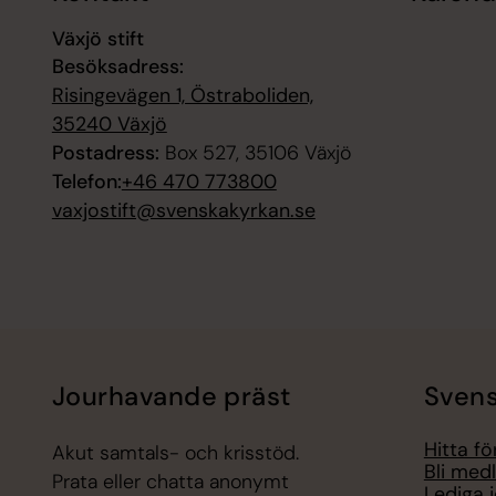
Växjö stift
Besöksadress:
Risingevägen 1, Östraboliden,
35240 Växjö
Postadress:
Box 527, 35106 Växjö
Telefon:
+46 470 773800
vaxjostift@svenskakyrkan.se
Jourhavande präst
Svens
Hitta f
Akut samtals- och krisstöd.
Bli med
Prata eller chatta anonymt
Lediga 