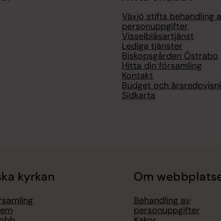
Växjö stifts behandling 
personuppgifter
Visselblåsartjänst
Lediga tjänster
Biskopsgården Östrabo
Hitta din församling
Kontakt
Budget och årsredovisn
Sidkarta
ka kyrkan
Om webbplats
örsamling
Behandling av
lem
personuppgifter
jobb
Kakor