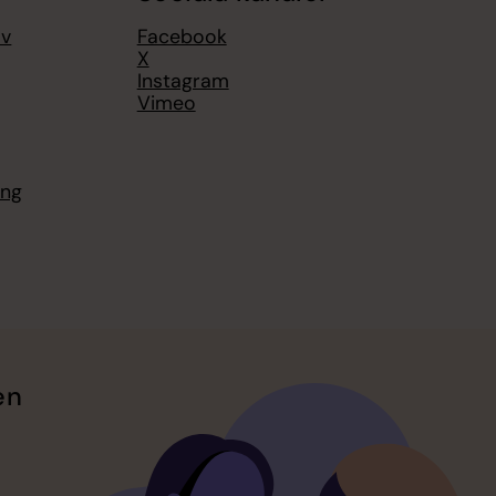
av
Facebook
X
Instagram
Vimeo
ing
en