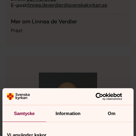
linnea.deverdier@svenskakyrkan.se
E-post:
Mer om Linnea de Verdier
Präst
Samtycke
Information
Om
Vi använder kakor