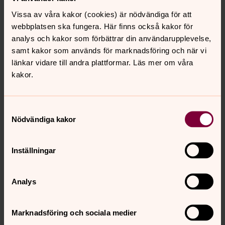
Vissa av våra kakor (cookies) är nödvändiga för att
webbplatsen ska fungera. Här finns också kakor för
analys och kakor som förbättrar din användarupplevelse,
Sanna Engelbrektsson
samt kakor som används för marknadsföring och när vi
Diakon i Styrsö församling, Kontaktperson Södra
länkar vidare till andra plattformar. Läs mer om våra
skärgårdens äldreboende, Västra Frölunda
kakor.
pastorat
Direkt:
031-731 64 42
Mobil:
0730-726442
Samtyckesval
Sanna.engelbrektsson@svenskakyrkan.se
E-post:
Nödvändiga kakor
Inställningar
Styrsö församling
Välkommen till södra skärgården! Här finns kyrkor och
Analys
levande mötesplatser på Asperö, Donsö, Styrsö, Brännö,
Köpstadsö och Vrångö.
Marknadsföring och sociala medier