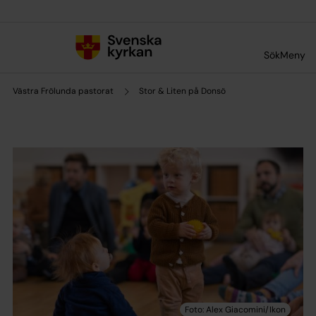
Till innehållet
Till undermeny
Sök
Meny
Västra Frölunda pastorat
Stor & Liten på Donsö