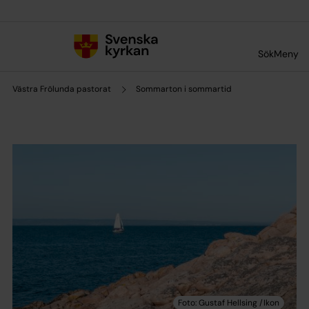
Till innehållet
Till undermeny
Sök
Meny
Västra Frölunda pastorat
Sommarton i sommartid