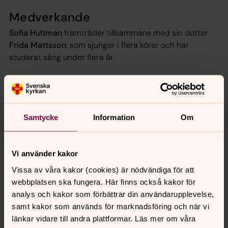
Medverkande
Sofia Hultman
framträder tillsammans med sin dotter
Frida Mattsson
, som sjunger i flera körer och har
studerat sång under flera år.
Tid och plats
Onsdag 12 augusti kl. 18.00 i Vrångö kyrka
Torsdag 13 augusti kl. 18.00 i Köpstadsö gamla skolhus
Samtycke
Information
Om
Vi använder kakor
Synpunkter eller frågor på sidans
Vissa av våra kakor (cookies) är nödvändiga för att
innehåll?
webbplatsen ska fungera. Här finns också kakor för
analys och kakor som förbättrar din användarupplevelse,
vastrafrolunda.pastorat@svenskakyrkan.se
samt kakor som används för marknadsföring och när vi
Dela
länkar vidare till andra plattformar. Läs mer om våra