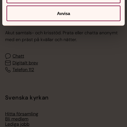
Avvisa
Jourhavande präst
Akut samtals- och krisstöd. Prata eller chatta anonymt
med en präst på kvällar och nätter.
Chatt
Digitalt brev
Telefon 112
Svenska kyrkan
Hitta församling
Bli medlem
Lediga jobb