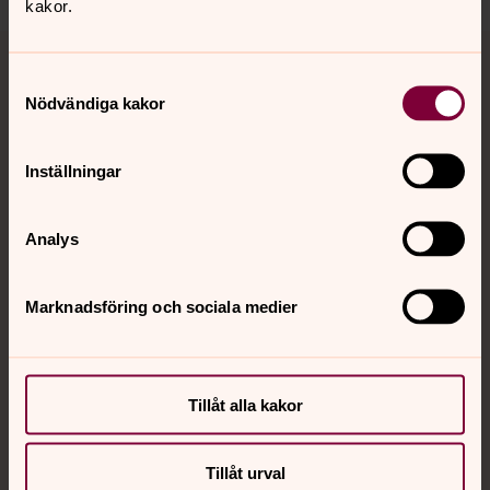
kakor.
Tillbaka till toppen
Tillbaka till innehållet
Samtyckesval
Nödvändiga kakor
Kontakt
Inställningar
Kalender
Analys
Marknadsföring och sociala medier
Hitta snabbt
Sociala kanaler
Tillåt alla kakor
Tillåt urval