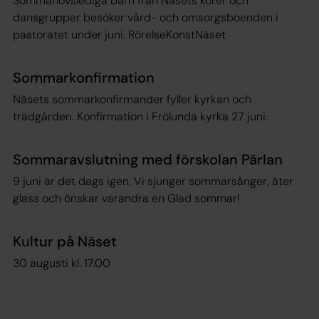
Sommarlovslediga barn från Näsets körer och
dansgrupper besöker vård- och omsorgsboenden i
pastoratet under juni. RörelseKonstNäset
Sommarkonfirmation
Näsets sommarkonfirmander fyller kyrkan och
trädgården. Konfirmation i Frölunda kyrka 27 juni.
Sommaravslutning med förskolan Pärlan
9 juni är det dags igen. Vi sjunger sommarsånger, äter
glass och önskar varandra en Glad sommar!
Kultur på Näset
30 augusti kl. 17.00