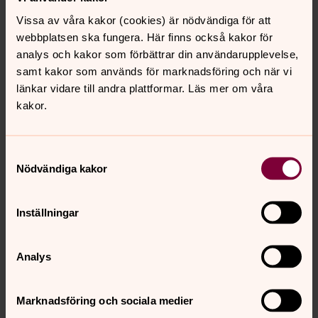
Vissa av våra kakor (cookies) är nödvändiga för att
webbplatsen ska fungera. Här finns också kakor för
analys och kakor som förbättrar din användarupplevelse,
samt kakor som används för marknadsföring och när vi
Tilda Nordstierna
länkar vidare till andra plattformar. Läs mer om våra
Församlingsherde i Näsets församling, Västra
kakor.
Frölunda pastorat
Mobil:
0767-757332
Samtyckesval
tilda.nordstierna@svenskakyrkan.se
E-post:
Nödvändiga kakor
Inställningar
Näsets församling
Välkommen till Näsets kyrka och församlingshem på
Analys
Hammarvägen 6 i Västra Frölunda. Här finns också
förskolan Pärlan.
Marknadsföring och sociala medier