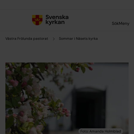
Till innehållet
Till undermeny
Sök
Meny
Västra Frölunda pastorat
Sommar i Näsets kyrka