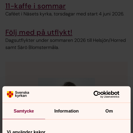
11-kaffe i sommar
Caféet i Näsets kyrka, torsdagar med start 4 juni 2026.
Följ med på utflykt!
Dagsutflykter under sommaren 2026 till Helsjön/Horred
samt Särö Blomstermåla.
Samtycke
Information
Om
Vi använder kakor