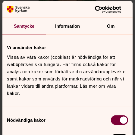
Samtycke
Information
Om
Vi använder kakor
Marie-Louise Marek
Vissa av våra kakor (cookies) är nödvändiga för att
webbplatsen ska fungera. Här finns också kakor för
Diakon i Älvsborgs församling, Samordnare för
analys och kakor som förbättrar din användarupplevelse,
diakonin i Västra Frölunda pastorat, Västra
samt kakor som används för marknadsföring och när vi
Frölunda pastorat
länkar vidare till andra plattformar. Läs mer om våra
Direkt:
031-731 64 63
kakor.
marie-louise.marek@svenskakyrkan.se
E-post:
Samtyckesval
Nödvändiga kakor