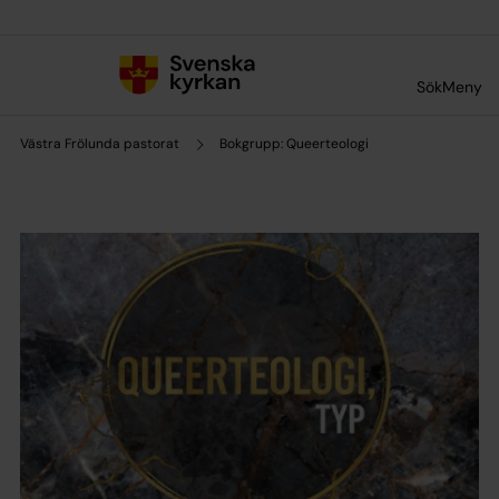
Till innehållet
Till undermeny
Sök
Meny
Västra Frölunda pastorat
Bokgrupp: Queerteologi