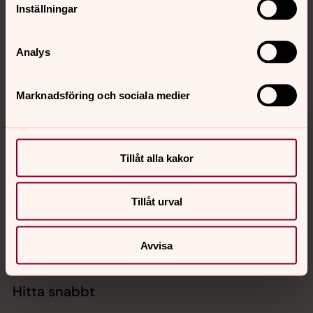
Synpunkter eller frågor på sidans
Inställningar
innehåll?
vastrafrolunda.pastorat@svenskakyrkan.se
Analys
Dela
Marknadsföring och sociala medier
Tillbaka till toppen
Tillbaka till innehållet
Tillåt alla kakor
Kontakt
Tillåt urval
Kalender
Avvisa
Hitta snabbt