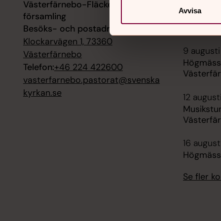
Västerfärnebo-Fläckebo
9 augusti
Avvisa
församling
Kyrkvand
Västerfä
Besöks- och postadress:
Klockarvägen 1, 73360
9 augusti
Västerfärnebo
Högmässa 
Telefon:
+46 224 422600
Västerfä
vasterfarnebo.pastorat@svenska
kyrkan.se
12 august
Musikstu
Västerfä
16 augusti
Högmässa
Se fler 