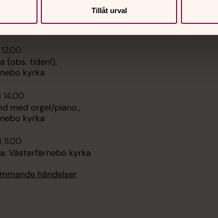
Sidkarta
 08.30
Tillåt urval
ring över Smäcken,
rnebo kyrka
 12.00
(obs. tiden!),
rnebo kyrka
i 14.00
nd med orgel/piano.,
rnebo kyrka
 11.00
, Västerfärnebo kyrka
kommande händelser