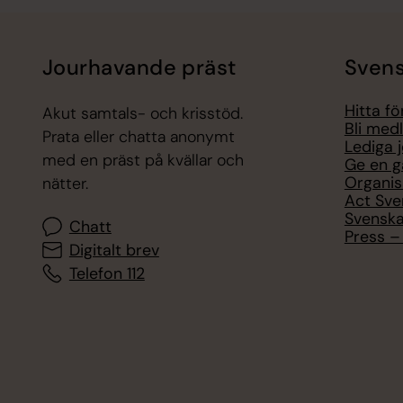
Jourhavande präst
Svens
Hitta f
Akut samtals- och krisstöd.
Bli med
Prata eller chatta anonymt
Lediga 
med en präst på kvällar och
Ge en g
Organis
nätter.
Act Sve
Svenska
Chatt
Press – 
Digitalt brev
Telefon 112