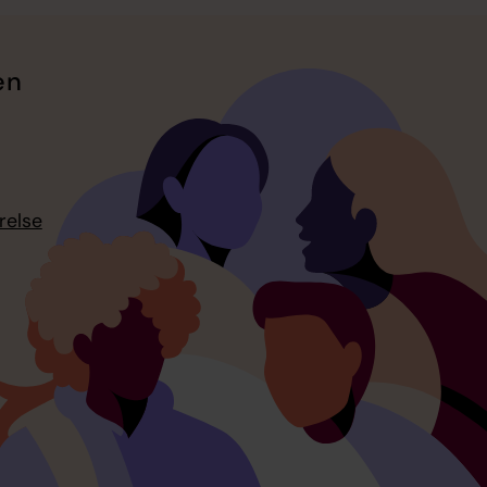
en
relse