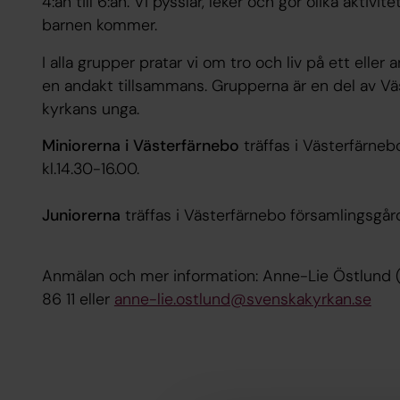
4:an till 6:an. Vi pysslar, leker och gör olika aktiv
barnen kommer.
I alla grupper pratar vi om tro och liv på ett eller an
en andakt tillsammans. Grupperna är en del av Vä
kyrkans unga.
Miniorerna i Västerfärnebo
träffas i Västerfärne
kl.14.30-16.00.
Juniorerna
träffas i Västerfärnebo församlingsgård
Anmälan och mer information: Anne-Lie Östlund 
86 11 eller
anne-lie.ostlund@svenskakyrkan.se