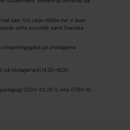
iteter tillsammans. Mellanmål serveras när
nat sätt. Vid varje tillfälle har vi även
sterås stifts scoutkår samt Svenska
bo församlingsgård på onsdagarna
, på tisdagarna kl.14.30-16.00.
(pedagog) 0224-42 26 11, sms 0790-61