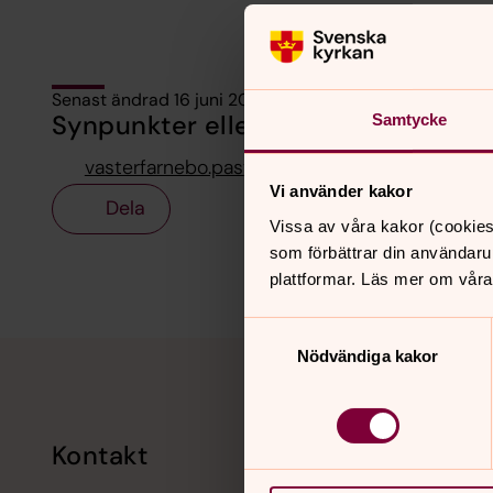
Senast ändrad 16 juni 2026
Synpunkter eller frågor på sidans i
Samtycke
vasterfarnebo.pastorat@svenskakyrkan.se
Vi använder kakor
Dela
Vissa av våra kakor (cookies
som förbättrar din användaru
plattformar. Läs mer om våra
Samtyckesval
Tillbaka till toppen
Tillbaka till innehållet
Nödvändiga kakor
Kontakt
Kalend