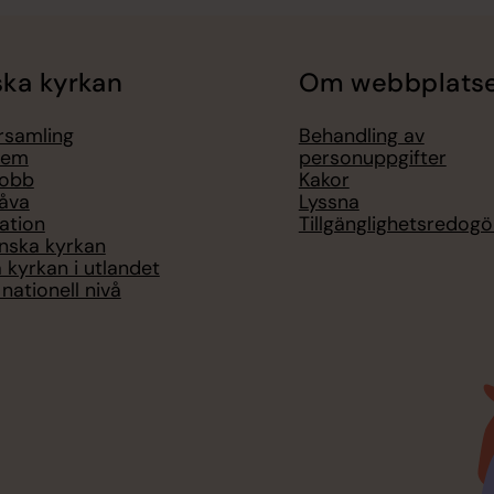
ka kyrkan
Om webbplats
örsamling
Behandling av
lem
personuppgifter
jobb
Kakor
åva
Lyssna
ation
Tillgänglighetsredogö
nska kyrkan
 kyrkan i utlandet
nationell nivå