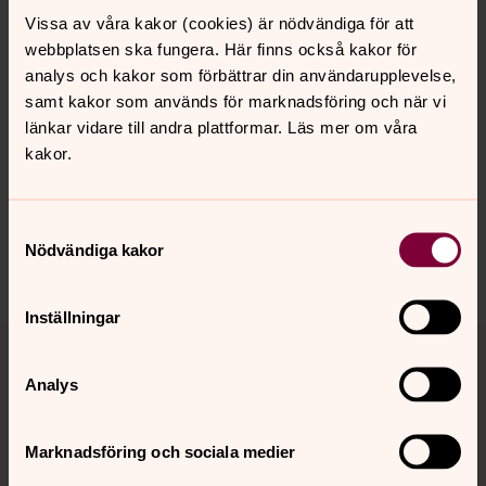
och ambassadör Anna Aghadjanian bjöds på semlor och
Vissa av våra kakor (cookies) är nödvändiga för att
kaffe hos biskop Mikael Mogren.
webbplatsen ska fungera. Här finns också kakor för
analys och kakor som förbättrar din användarupplevelse,
samt kakor som används för marknadsföring och när vi
länkar vidare till andra plattformar. Läs mer om våra
kakor.
Synpunkter eller frågor på sidans
innehåll?
vasteras.stift@svenskakyrkan.se
Samtyckesval
Nödvändiga kakor
Dela
Inställningar
Tillbaka till toppen
Tillbaka till innehållet
Analys
Kontakt
Marknadsföring och sociala medier