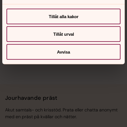
Kalender
Tillåt alla kakor
Hitta snabbt
Tillåt urval
Sociala kanaler
Avvisa
Jourhavande präst
Akut samtals- och krisstöd. Prata eller chatta anonymt
med en präst på kvällar och nätter.