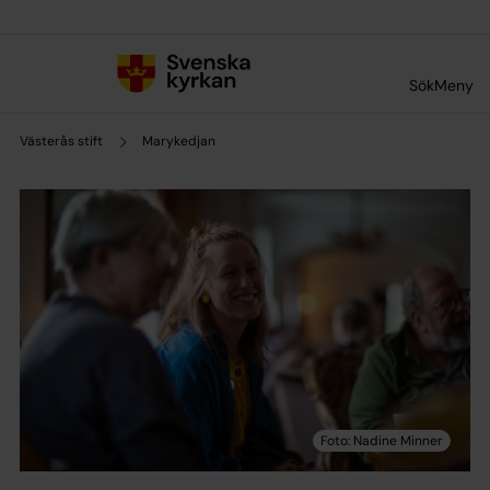
Till innehållet
Till undermeny
Sök
Meny
Västerås stift
Marykedjan