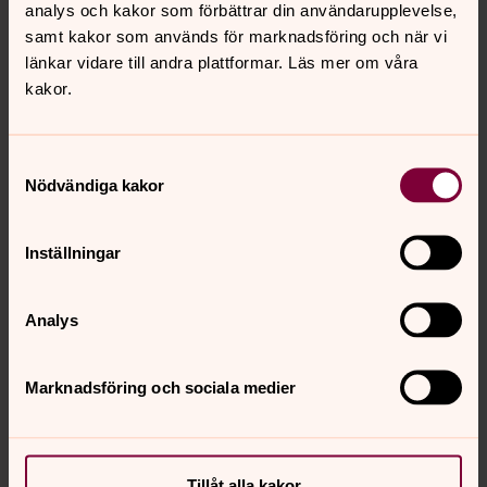
analys och kakor som förbättrar din användarupplevelse,
samt kakor som används för marknadsföring och när vi
länkar vidare till andra plattformar. Läs mer om våra
kakor.
Samtyckesval
Nödvändiga kakor
Här kan du klicka dig vidare till
Marykedjans webbplats för mer
Inställningar
information
Analys
Marykedjan
Lokal samverkan för hälsa och socioekonomisk
Marknadsföring och sociala medier
hållbarhet.
Tillåt alla kakor