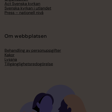
Act Svenska kyrkan
Svenska kyrkan i utlandet
Press – nationell nivå
Om webbplatsen
Behandling av personuppgifter
Kakor
Lyssna
Tillgänglighetsredogörelse