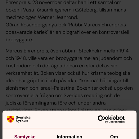
Ehrenpreis. 23 november deltar han i ett samtal om
boken i Vasa församlingshem i Göteborg, tillsammans
med teologen Werner Jeanrond.
Göran Rosenbergs nya bok "Rabbi Marcus Ehrenpreis
obesvarade kärlek" är en biografi över en kontroversiell
brobyggare.
Marcus Ehrenpreis, överrabbin i Stockholm mellan 1914
och 1948, ville vara en brobyggare mellan judendom och
kristendom och det ägnade han en stor del av sin
verksamhet åt. Boken visar också hur kristna teologiska
idéer har gripit in i och påverkat ”kristna” hållningar till
sionismen och Israel-Palestina. Boken tar också upp den
kontroversiella frågan om Sveriges regering och de
judiska församlingarna före och under andra
världskriget. Boken stannar inte i historien utan griper
även in i nutid.
Om detta talar Göran Rosenberg med Werner Jeanrond,
prof. i systematisk teologi under ledning av Maria
Samtycke
Information
Om