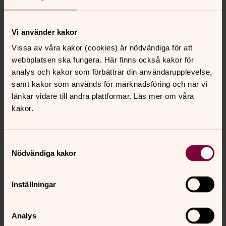
Bergius, präst i Domkyrkan.
Välkommen
Vi använder kakor
Tisdag 23 november kl 18.00 i Vasa församlingshem,
Vissa av våra kakor (cookies) är nödvändiga för att
Vasa kyrkoplan 1, Göteborg
webbplatsen ska fungera. Här finns också kakor för
Kvällen arrangeras av Kultursamverkan Svenska kyrkan,
analys och kakor som förbättrar din användarupplevelse,
Domkyrkoförsamlingen och Judiska Församlingen i
samt kakor som används för marknadsföring och när vi
Göteborg i samarbete med Sensus studieförbund.
länkar vidare till andra plattformar. Läs mer om våra
kakor.
Senast ändrad 23 november 2021
Samtyckesval
Synpunkter eller frågor på sidans
Nödvändiga kakor
innehåll?
vasa.forsamling@svenskakyrkan.se
Inställningar
Dela
Analys