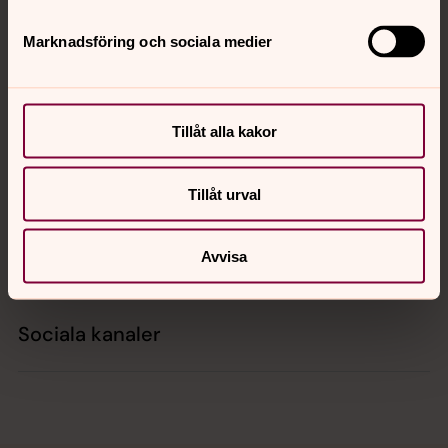
Tillbaka till toppen
Tillbaka till innehållet
Marknadsföring och sociala medier
Kontakt
Tillåt alla kakor
Kalender
Tillåt urval
Hitta snabbt
Avvisa
Sociala kanaler