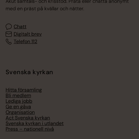
Akut samtals- och krisstöd. Prata eller chatta anonymt
med en präst på kvällar och nätter.
Chatt
Digitalt brev
Telefon 112
Svenska kyrkan
Hitta församling
Bli medlem
Lediga jobb
Ge en gåva
Organisation
Act Svenska kyrkan
Svenska kyrkan i utlandet
Press – nationell nivå