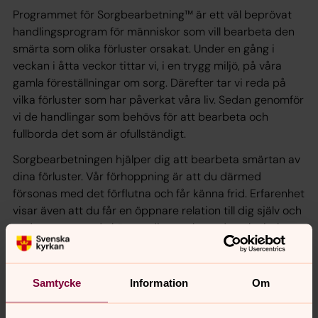
Programmet för Sorgbearbetning™ är ett väl beprövat
handlingsprogram för människor som vill bearbeta den
smärta som olika förluster orsakat. Under en gång i
veckan i åtta veckor tittar vi, i en trygg miljö, på våra
gamla föreställningar om sorg. Därefter tar vi reda på
vilka förluster som har påverkat våra liv. Sedan genomför
vi de handlingar som behövs för att bearbeta och
fullborda det som är ofullständigt.
Sorgbearbetningen hjälper dig att bearbeta smärtan av
dina förluster. Vår förhoppning är att du därmed
försonas med det förflutna och får känna frid. Erfarenhet
visar även att du får en öppnare relation till dig själv och
andra, samt att du känner dig mer levande och vital.
Vi vill därför erbjuda dig en information om kursen i
sorgbearbetning
Samtycke
Information
Om
Datum:
onsdag 26 augusti