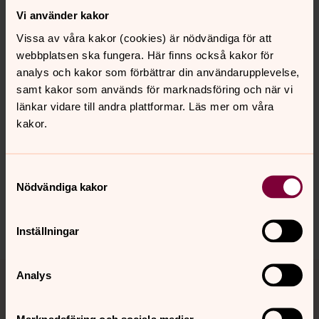
Tid:
kl 18
Vi använder kakor
Plats:
Vasa församlingshem
Vissa av våra kakor (cookies) är nödvändiga för att
Anmäl dig till Agneta Olsson, samtalsledare.
webbplatsen ska fungera. Här finns också kakor för
agneta.olsson@svenskakyrkan.se
alt.tel. 0708 541110
analys och kakor som förbättrar din användarupplevelse,
samt kakor som används för marknadsföring och när vi
länkar vidare till andra plattformar. Läs mer om våra
kakor.
Senast ändrad 19 maj 2026
Synpunkter eller frågor på sidans
innehåll?
Samtyckesval
Nödvändiga kakor
vasa.forsamling@svenskakyrkan.se
Dela
Inställningar
Tillbaka till toppen
Tillbaka till innehållet
Analys
Marknadsföring och sociala medier