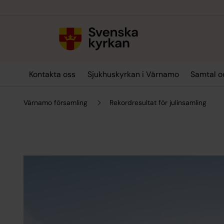
Till innehållet
Till undermeny
Kontakta oss
Sjukhuskyrkan i Värnamo
Samtal o
Värnamo församling
Rekordresultat för julinsamling