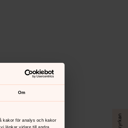
Om
å kakor för analys och kakor
 länkar vidare till andra