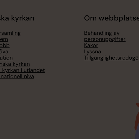
ka kyrkan
Om webbplats
örsamling
Behandling av
lem
personuppgifter
jobb
Kakor
åva
Lyssna
ation
Tillgänglighetsredogö
nska kyrkan
 kyrkan i utlandet
nationell nivå