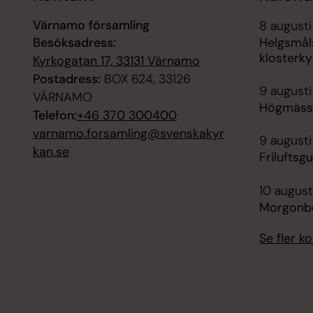
Värnamo församling
8 augusti
Besöksadress:
Helgsmål
klosterky
Kyrkogatan 17, 33131 Värnamo
Postadress:
BOX 624, 33126
9 augusti
VÄRNAMO
Högmässa
Telefon:
+46 370 300400
varnamo.forsamling@svenskakyr
9 augusti
kan.se
Friluftsg
10 august
Morgonbö
Se fler 