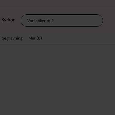
Sök
Kyrkor
Mer (8)
h begravning