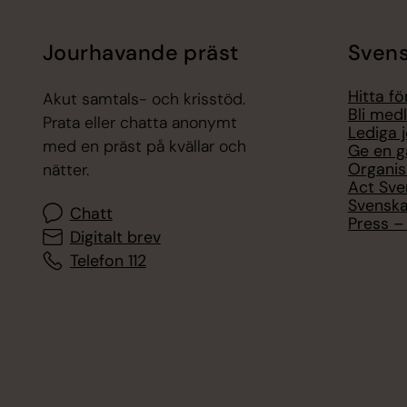
Jourhavande präst
Svens
Hitta f
Akut samtals- och krisstöd.
Bli med
Prata eller chatta anonymt
Lediga 
med en präst på kvällar och
Ge en g
Organis
nätter.
Act Sve
Svenska
Chatt
Press – 
Digitalt brev
Telefon 112