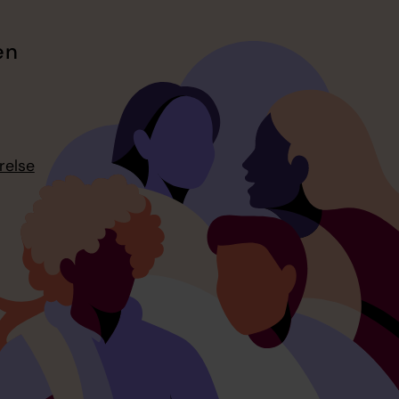
en
relse