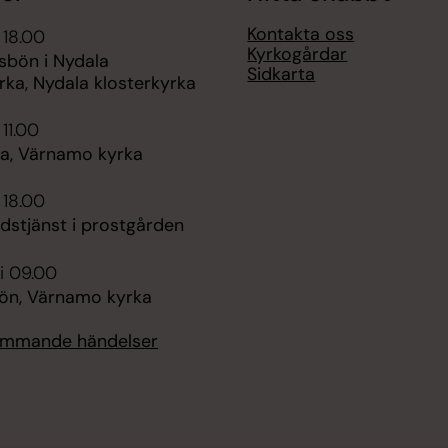
Kontakta oss
 18.00
Kyrkogårdar
sbön i Nydala
Sidkarta
rka, Nydala klosterkyrka
 11.00
, Värnamo kyrka
 18.00
udstjänst i prostgården
i 09.00
n, Värnamo kyrka
kommande händelser