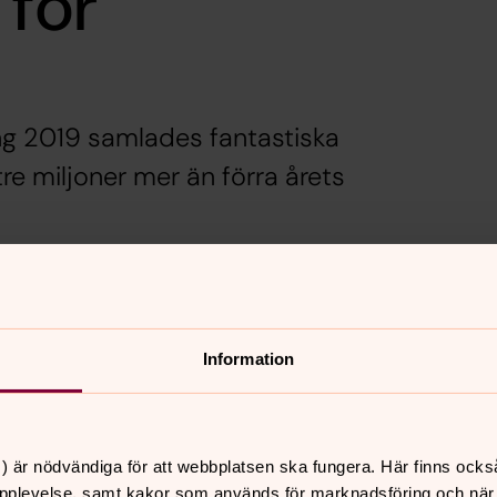
 för
ng 2019 samlades fantastiska
 tre miljoner mer än förra årets
å 40 miljoner kronor. Resultatet visar att
engagemang och våra aktiviteter runt
ef för Act Svenska kyrkan.
Information
tt skickas några frågor ut för en mindre
ial. Era svar är viktiga för framtida
) är nödvändiga för att webbplatsen ska fungera. Här finns ocks
pplevelse, samt kakor som används för marknadsföring och när vi