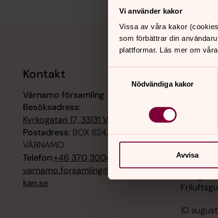
Vi använder kakor
Tillbaka till toppen
Tillbaka till innehållet
Vissa av våra kakor (cookies
som förbättrar din användaru
plattformar. Läs mer om våra
Kontakt
Kalend
Samtyckesval
Nödvändiga kakor
Värnamo församling
8 augusti
Besöksadress:
Helgsmål
klosterky
Kyrkogatan 17, 33131 Värnamo
Postadress:
BOX 624, 33126
9 augusti
VÄRNAMO
Högmässa
Avvisa
Telefon:
+46 370 300400
varnamo.forsamling@svenskakyr
9 augusti
kan.se
Friluftsg
10 august