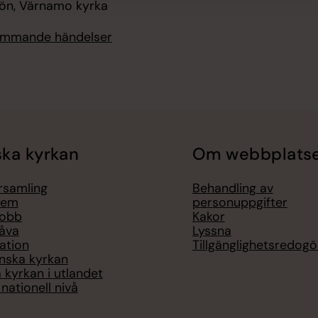
n, Värnamo kyrka
kommande händelser
ka kyrkan
Om webbplats
örsamling
Behandling av
lem
personuppgifter
jobb
Kakor
åva
Lyssna
ation
Tillgänglighetsredogö
nska kyrkan
 kyrkan i utlandet
nationell nivå