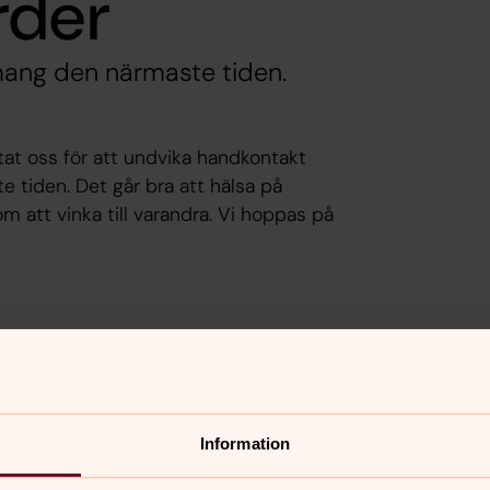
rder
ang den närmaste tiden.
utat oss för att undvika handkontakt
tiden. Det går bra att hälsa på
 att vinka till varandra. Vi hoppas på
nnehåll?
Information