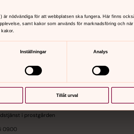
) är nödvändiga för att webbplatsen ska fungera. Här finns ocks
pplevelse, samt kakor som används för marknadsföring och när vi
 kakor.
er
Hitta snabbt
Inställningar
Analys
Kontakta oss
 18.00
Kyrkogårdar
sbön i Nydala
Sidkarta
rka, Nydala klosterkyrka
 11.00
, Värnamo kyrka
Tillåt urval
 18.00
udstjänst i prostgården
i 09.00