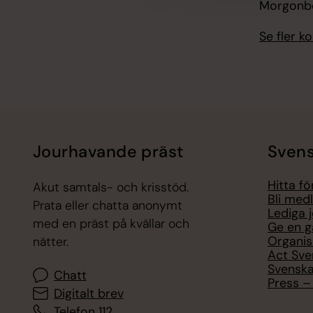
Morgonbö
Se fler 
Jourhavande präst
Svens
Hitta f
Akut samtals- och krisstöd.
Bli med
Prata eller chatta anonymt
Lediga 
med en präst på kvällar och
Ge en g
Organis
nätter.
Act Sve
Svenska
Chatt
Press – 
Digitalt brev
Telefon 112