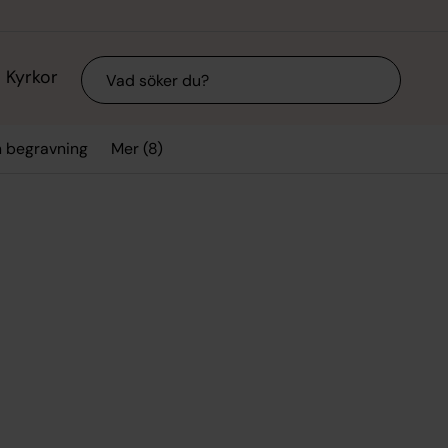
Sök
Kyrkor
Mer (8)
h begravning