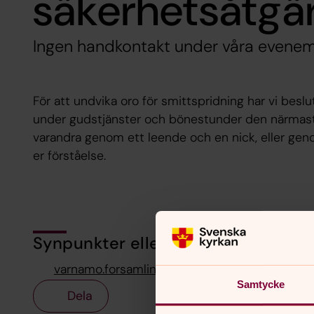
säkerhetsåtgä
Ingen handkontakt under våra evenem
För att undvika oro för smittspridning har vi besl
under gudstjänster och bönestunder den närmaste 
varandra genom ett leende och en nick, eller genom
er förståelse.
Synpunkter eller frågor på sidans i
varnamo.forsamling@svenskakyrkan.se
Samtycke
Dela