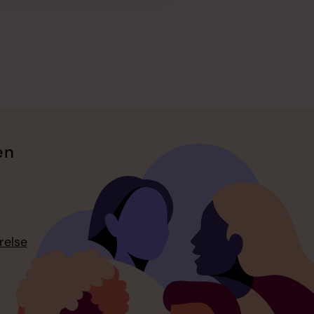
en
relse