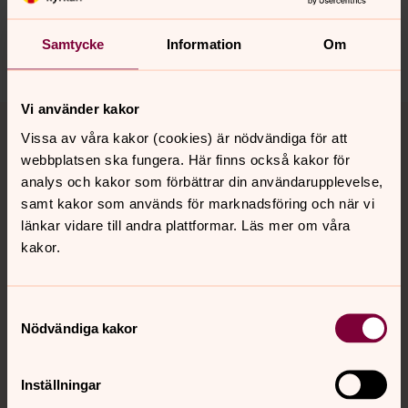
varnamo.forsamling@svenskakyrkan.se
Samtycke
Information
Om
Dela
Tillbaka till toppen
Tillbaka till innehållet
Vi använder kakor
Vissa av våra kakor (cookies) är nödvändiga för att
webbplatsen ska fungera. Här finns också kakor för
analys och kakor som förbättrar din användarupplevelse,
Kontakt
samt kakor som används för marknadsföring och när vi
länkar vidare till andra plattformar. Läs mer om våra
kakor.
Kalender
Samtyckesval
Nödvändiga kakor
Hitta snabbt
Inställningar
Sociala kanaler