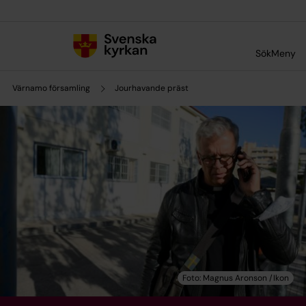
Till innehållet
Till undermeny
Sök
Meny
Värnamo församling
Jourhavande präst