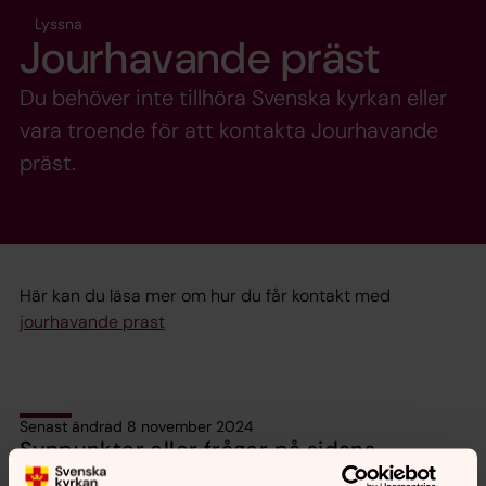
Lyssna
Jourhavande präst
Du behöver inte tillhöra Svenska kyrkan eller
vara troende för att kontakta Jourhavande
präst.
Här kan du läsa mer om hur du får kontakt med
jourhavande prast
Senast ändrad 8 november 2024
Synpunkter eller frågor på sidans
innehåll?