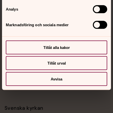
Analys
Marknadsföring och sociala medier
Jourhavande präst
Tillåt alla kakor
Akut samtals- och krisstöd. Prata eller chatta anonymt
med en präst på kvällar och nätter.
Tillåt urval
Chatt
Digitalt brev
Avvisa
Telefon 112
Svenska kyrkan