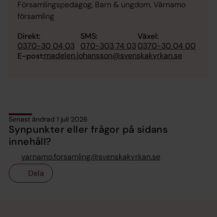
Församlingspedagog, Barn & ungdom, Värnamo
församling
Direkt:
SMS:
Växel:
0370-30 04 03
070-303 74 03
0370-30 04 00
madelen.johansson@svenskakyrkan.se
E-post:
Senast ändrad 1 juli 2026
Synpunkter eller frågor på sidans
innehåll?
varnamo.forsamling@svenskakyrkan.se
Dela
Tillbaka till toppen
Tillbaka till innehållet