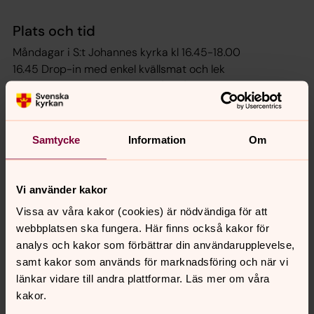
Plats och tid
Måndagar i S:t Johannes kyrka kl 16.45-18.00
16.45 Drop-in med enkel kvällsmat och lek
17.30-18.00 Rytmikpass för båda åldersgrupperna
Ca 10 träffar per termin.
Samtycke
Information
Om
Kostnad
Kostnad 250 kr per familj ( enkel kvällsmat ingår)
Vi använder kakor
Vissa av våra kakor (cookies) är nödvändiga för att
Terminsstart
webbplatsen ska fungera. Här finns också kakor för
analys och kakor som förbättrar din användarupplevelse,
Ny grupp startar i vecka 37.
samt kakor som används för marknadsföring och när vi
Himmelbitarna är en fast grupp. Välkommen med er
länkar vidare till andra plattformar. Läs mer om våra
anmälan, se nedan.
kakor.
Undrar du över något, kontakta musikpedagog Ulrika