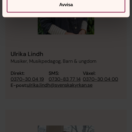
Avvisa
Ulrika Lindh
Musiker, Musikpedagog, Barn & ungdom
Direkt:
SMS:
Växel:
0370-30 04 19
0730-83 77 14
0370-30 04 00
ulrika.lindh@svenskakyrkan.se
E-post: