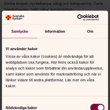
Emilia Amper, nyckelharpa, sång och komposition, Carlo
Niederhauser, cello, sång, komposition.
Fri entré.
2/8 19.00 Frösunda kyrka
”Klassiska poppärlor i jazzdräkt”
Samtycke
Information
Om
Elvis, Beatles, Springsteen, Robyn, Miriam Bryant m fl.
Cecilia Runolf Trio: Cecilia Runolf, sång, Martin Vidlund,
gitarr, Robert Erlandsson, kontrabas.
Vi använder kakor
Fri entré.
Vissa av våra kakor (cookies) är nödvändiga för att
webbplatsen ska fungera. Här finns också kakor för
Pilgrim Vallentuna
analys och kakor som förbättrar din användarupplevelse,
samt kakor som används för marknadsföring och när vi
Under sommaren gör de ledarledda vandringar
länkar vidare till andra plattformar. Läs mer om våra
uppehåll. Men det går utmärkt att vandra på egen hand.
kakor.
I Vallentuna finns tre uppmärkta leder: Ingaleden (19 km),
Ulfsleden
(11 km) och Livstensleden (6 km). Lederna förmedlar
Samtyckesval
både natur, kultur och andlighet.
Nödvändiga kakor