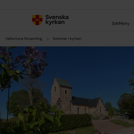
Till innehållet
Till undermeny
Sök
Meny
Vallentuna församling
Sommar i kyrkan