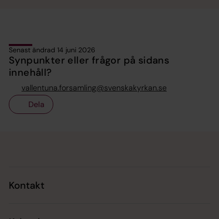
Senast ändrad 14 juni 2026
Synpunkter eller frågor på sidans
innehåll?
vallentuna.forsamling@svenskakyrkan.se
Dela
Tillbaka till toppen
Tillbaka till innehållet
Kontakt