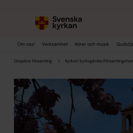
Till innehållet
Till undermeny
Om oss!
Verksamhet
Körer och musik
Gudstj
Dösjebro församling
Kyrkor/ kyrkogårdar/församlingshe