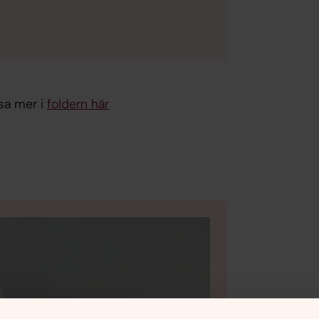
äsa mer i
foldern här