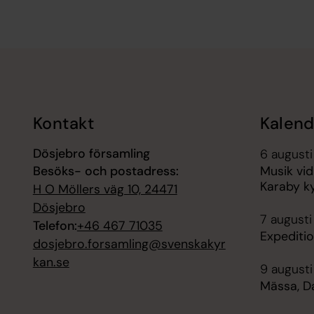
Tillbaka till toppen
Tillbaka till innehållet
Kontakt
Kalend
Dösjebro församling
6 augusti
Besöks- och postadress:
Musik vid
Karaby k
H O Möllers väg 10, 24471
Dösjebro
7 augusti
Telefon:
+46 467 71035
Expediti
dosjebro.forsamling@svenskakyr
kan.se
9 augusti
Mässa, D