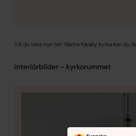
Vill du veta mer om Västra Karaby kyrka kan du l
interiörbilder - kyrkorummet