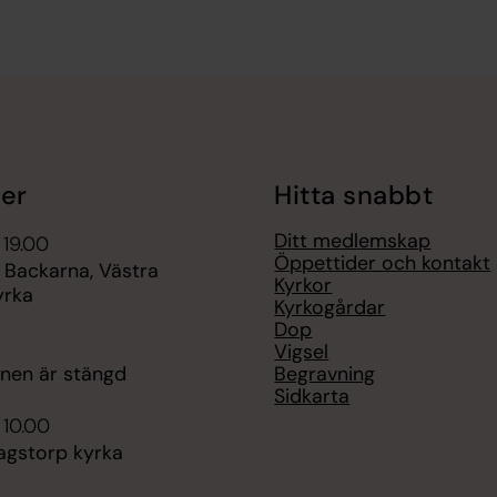
er
Hitta snabbt
Ditt medlemskap
 19.00
Öppettider och kontakt
 Backarna, Västra
Kyrkor
yrka
Kyrkogårdar
Dop
Vigsel
Begravning
onen är stängd
Sidkarta
 10.00
agstorp kyrka