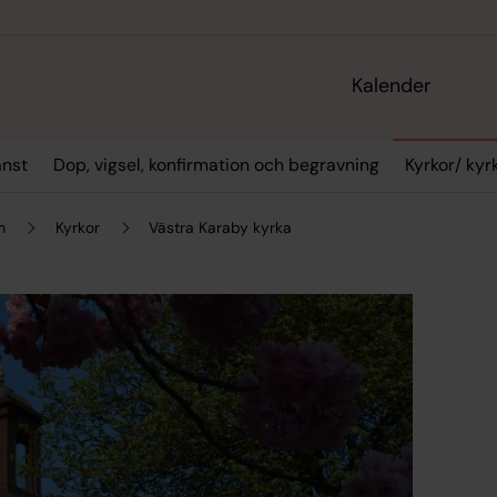
Kalender
änst
Dop, vigsel, konfirmation och begravning
Kyrkor/ ky
m
Kyrkor
Västra Karaby kyrka