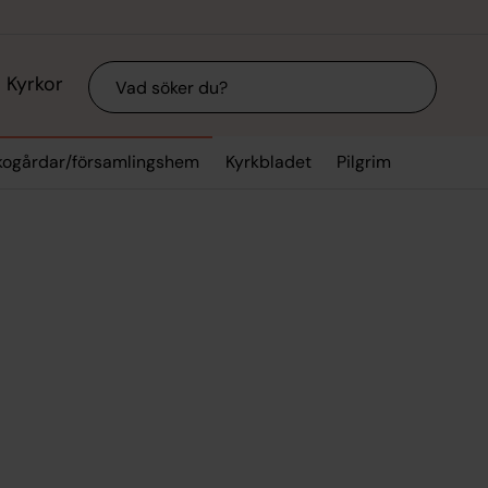
Sök
Kyrkor
rkogårdar/församlingshem
Kyrkbladet
Pilgrim