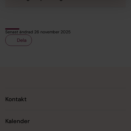
Senast ändrad 26 november 2025
Dela
Tillbaka till toppen
Tillbaka till innehållet
Kontakt
Kalender