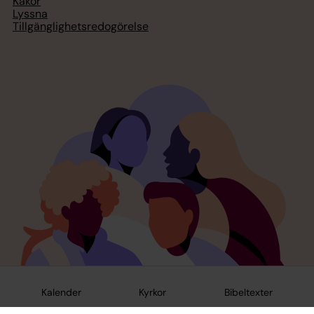
Kakor
Lyssna
Tillgänglighetsredogörelse
Kalender
Kyrkor
Bibeltexter