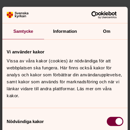
Utbildning och arbetsuppgifter
Utbildningstiden förbereder alla kyrkomusiker för
liknande arbetsuppgifter, oavsett utbildningens
Samtycke
Information
Om
längd. Kärnan är
orgelspel
och
kör- och
ensembleledning
.
Vi använder kakor
Begreppet
försteorganist
anger att en
befattningshavare har lång och fördjupad
Vissa av våra kakor (cookies) är nödvändiga för att
utbildningsbakgrund, men medför inte i sig några
webbplatsen ska fungera. Här finns också kakor för
specifika arbetsuppgifter.
analys och kakor som förbättrar din användarupplevelse,
samt kakor som används för marknadsföring och när vi
länkar vidare till andra plattformar. Läs mer om våra
Läs mer
kakor.
Uppdrag
Samtyckesval
Nödvändiga kakor
Utbildning