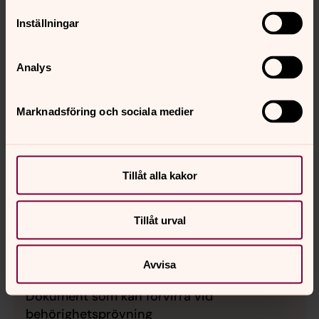
Inställningar
Svenska kyrkans kyrkomusikerexamen
Analys
Titelskydd och vägen mot behörighet
Marknadsföring och sociala medier
Om försteorganister
Behörighetsprövning
Tillåt alla kakor
Examensbevis och valideringsintyg
Tillåt urval
Utländska examina
Avvisa
Dokument som kan förvirra vid
behörighetsprövning