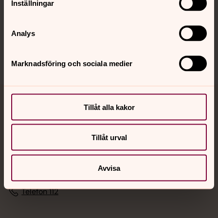
Inställningar
Sociala kanaler
Analys
Marknadsföring och sociala medier
Jourhavande präst
Tillåt alla kakor
Akut samtals- och krisstöd. Prata eller chatta anonymt
Tillåt urval
med en präst på kvällar och nätter.
Chatt
Avvisa
Digitalt brev
Telefon 112