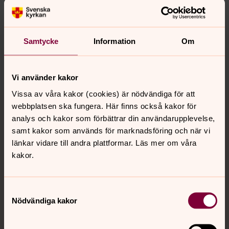
Synpunkter eller frågor på sidans
innehåll?
Samtycke
Information
Om
tysslinge.forsamling@svenskakyrkan.se
Dela
Vi använder kakor
Tillbaka till toppen
Tillbaka till innehållet
Vissa av våra kakor (cookies) är nödvändiga för att
webbplatsen ska fungera. Här finns också kakor för
analys och kakor som förbättrar din användarupplevelse,
samt kakor som används för marknadsföring och när vi
länkar vidare till andra plattformar. Läs mer om våra
Kontakt
kakor.
Kalender
Samtyckesval
Nödvändiga kakor
Hitta snabbt