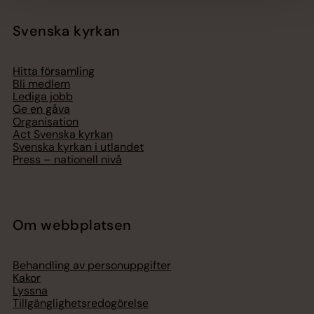
Svenska kyrkan
Hitta församling
Bli medlem
Lediga jobb
Ge en gåva
Organisation
Act Svenska kyrkan
Svenska kyrkan i utlandet
Press – nationell nivå
Om webbplatsen
Behandling av personuppgifter
Kakor
Lyssna
Tillgänglighetsredogörelse