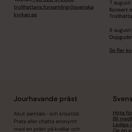
7 augusti
trollhattans.forsamling@svenska
Konsert 
kyrkan.se
Trollhätt
8 augusti
Dopgudst
Se fler 
Jourhavande präst
Svens
Hitta f
Akut samtals- och krisstöd.
Bli med
Prata eller chatta anonymt
Lediga 
med en präst på kvällar och
Ge en g