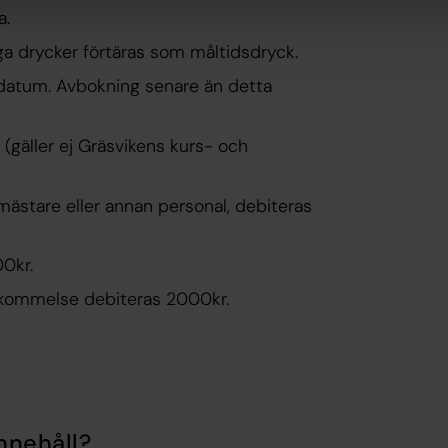
a.
tiga drycker förtäras som måltidsdryck.
sdatum. Avbokning senare än detta
r (gäller ej Gräsvikens kurs- och
stare eller annan personal, debiteras
00kr.
skommelse debiteras 2000kr.
nnehåll?