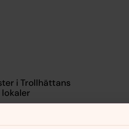
ter i Trollhättans
 lokaler
verenskommelse med den som ansvarar
tt belysningen är släckt när du lämnar.