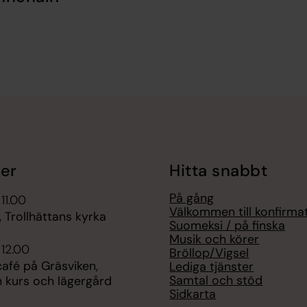
er
Hitta snabbt
På gång
11.00
Välkommen till konfirma
 Trollhättans kyrka
Suomeksi / på finska
Musik och körer
 12.00
Bröllop/Vigsel
fé på Gräsviken,
Lediga tjänster
Samtal och stöd
n kurs och lägergård
Sidkarta