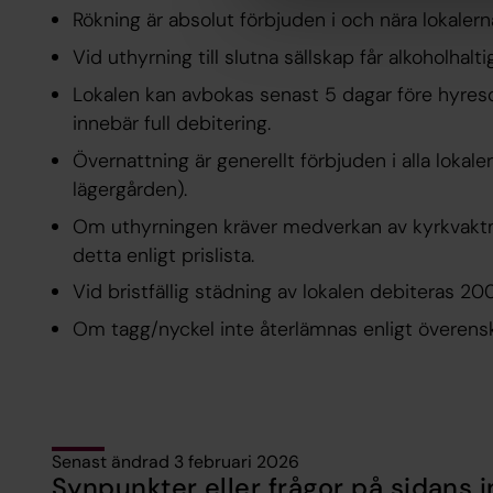
Rökning är absolut förbjuden i och nära lokalern
Vid uthyrning till slutna sällskap får alkoholhal
Lokalen kan avbokas senast 5 dagar före hyre
innebär full debitering.
Övernattning är generellt förbjuden i alla lokale
lägergården).
Om uthyrningen kräver medverkan av kyrkvaktmä
detta enligt prislista.
Vid bristfällig städning av lokalen debiteras 20
Om tagg/nyckel inte återlämnas enligt överen
Senast ändrad 3 februari 2026
Synpunkter eller frågor på sidans i