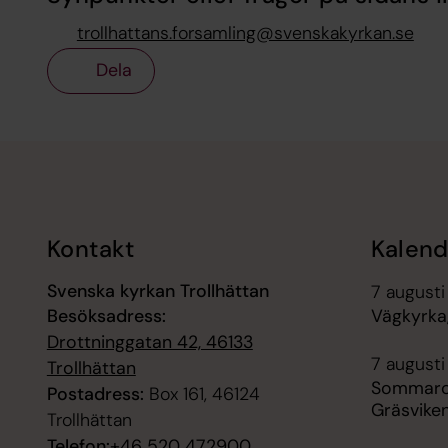
trollhattans.forsamling@svenskakyrkan.se
Dela
Tillbaka till toppen
Tillbaka till innehållet
Kontakt
Kalend
Svenska kyrkan Trollhättan
7 augusti 
Besöksadress:
Vägkyrka,
Drottninggatan 42, 46133
7 augusti
Trollhättan
Sommarca
Postadress:
Box 161, 46124
Gräsvike
Trollhättan
Telefon:
+46 520 472900