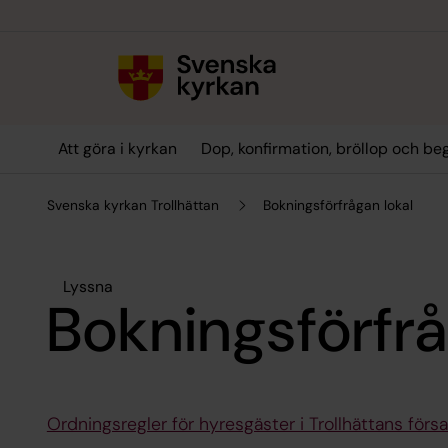
Till innehållet
Till undermeny
Att göra i kyrkan
Dop, konfirmation, bröllop och be
Svenska kyrkan Trollhättan
Bokningsförfrågan lokal
Lyssna
Bokningsförfrå
Ordningsregler för hyresgäster i Trollhättans förs