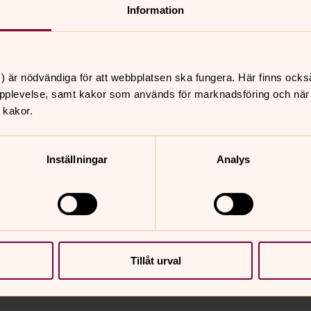
ebiteras tiden enligt ordinarie prislista.
Information
i samma skick som när du hyrde den.
era lokalen och utrustningen när
) är nödvändiga för att webbplatsen ska fungera. Här finns ocks
d besiktningen.
pplevelse, samt kakor som används för marknadsföring och när vi
 kakor.
r eller kostnader som uppstår under
vägarna inte är blockerade. Se till att
Inställningar
Analys
 bilaga om brandskydd).
beredelser, iordningställande och
rvinningsreglerna. Övriga sopor ansvarar
Tillåt urval
 och ska lämnas i samma grundmöblerade