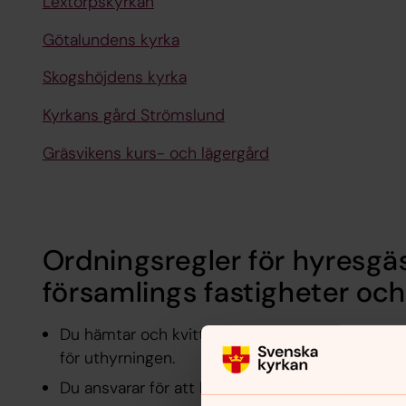
Lextorpskyrkan
Götalundens kyrka
Skogshöjdens kyrka
Kyrkans gård Strömslund
Gräsvikens kurs- och lägergård
Ordningsregler för hyresgäs
församlings fastigheter och
Du hämtar och kvitterar tagg/nyckel enligt ö
för uthyrningen.
Du ansvarar för att lokalen är larmad, låst och a