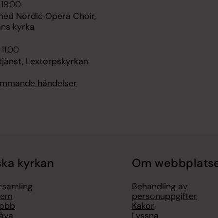
 19.00
med Nordic Opera Choir,
ans kyrka
 11.00
jänst, Lextorpskyrkan
kommande händelser
ka kyrkan
Om webbplats
örsamling
Behandling av
lem
personuppgifter
jobb
Kakor
åva
Lyssna