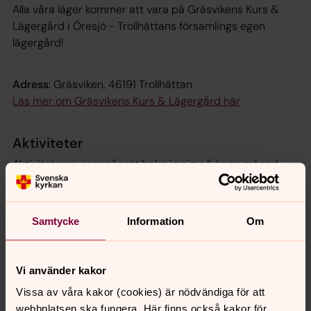
Alla våra läger kommer att vara på Gräsvikens Kurs &
Lägergård i Öresjö - Trollhättans församlings egen
lägergård!
Adress
: Gräsviken, 46191 Trollhättan
Läs mer om Gräsvikens Kurs & Lägergård här
Aktiviteter
Aktiviteterna som går att boka in sig på är en mängd
olika sorters församlingsverksamhet, allt från
konsertverksamheter till bakning.
Vi uppmuntrar alla konfirmander att passa på att testa
Samtycke
Information
Om
olika sorters aktiviteter för att se en del av bredden i det
Svenska kyrkan i Trollhättan gör.
Vi använder kakor
Vissa av våra kakor (cookies) är nödvändiga för att
webbplatsen ska fungera. Här finns också kakor för