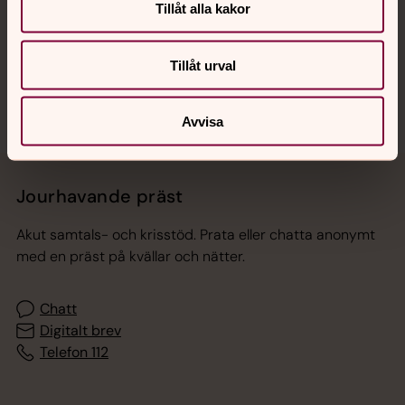
Tillåt alla kakor
Sociala kanaler
Tillåt urval
Avvisa
Jourhavande präst
Akut samtals- och krisstöd. Prata eller chatta anonymt
med en präst på kvällar och nätter.
Chatt
Digitalt brev
Telefon 112