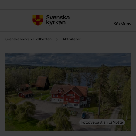
Till innehållet
Till undermeny
Sök
Meny
Svenska kyrkan Trollhättan
Aktiviteter