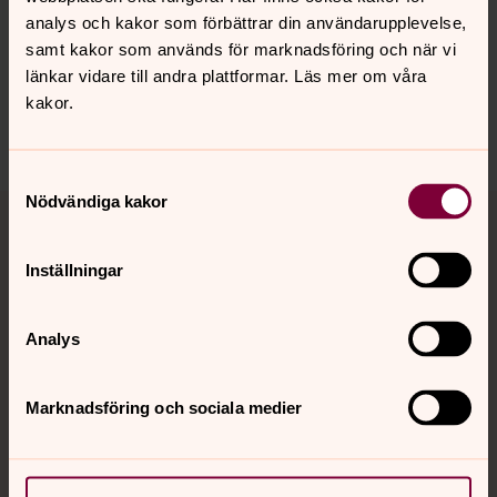
Senast ändrad 16 juni 2026
analys och kakor som förbättrar din användarupplevelse,
Synpunkter eller frågor på sidans
samt kakor som används för marknadsföring och när vi
innehåll?
länkar vidare till andra plattformar. Läs mer om våra
trollhattans.forsamling@svenskakyrkan.se
kakor.
Dela
Samtyckesval
Tillbaka till toppen
Tillbaka till innehållet
Nödvändiga kakor
Inställningar
Kontakt
Analys
Kalender
Marknadsföring och sociala medier
Hitta snabbt