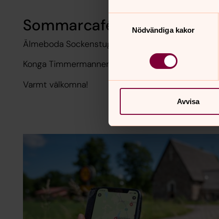
Samtyckesval
Sommarcafé
Nödvändiga kakor
Älmeboda Sockenstuga mån/ fre kl. 10.00-12.00
Konga Timmermannens kapell tis kl. 10.30-12.00
Varmt välkomna!
Avvisa