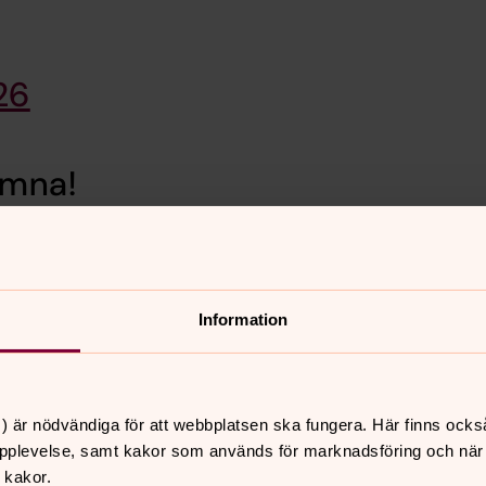
26
omna!
Information
smus Ringborg och Samuel Edvardsson
) är nödvändiga för att webbplatsen ska fungera. Här finns ocks
pplevelse, samt kakor som används för marknadsföring och när vi
 kakor.