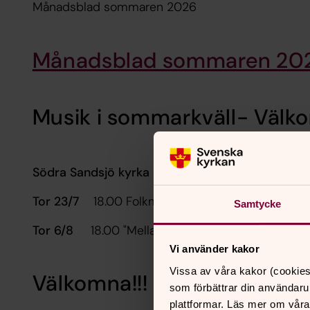
Månadsblad sommaren 2026
Månadsblad sommaren 20
Musik i sommarkväll- Välk
Södra Sandsjö kyrka
Tor 23/7
18.00 Folkmusiktrion- Gyttring
Samtycke
Tor 6/8
18.00 "Mellan himmel och jord" med Ra
Vi använder kakor
Vissa av våra kakor (cookies
Välkomna!!!
som förbättrar din användaru
plattformar. Läs mer om våra