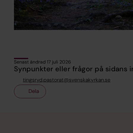
Senast ändrad 17 juli 2026
Synpunkter eller frågor på sidans i
tingsryd.pastorat@svenskakyrkan.se
Dela
Tillbaka till toppen
Tillbaka till innehållet