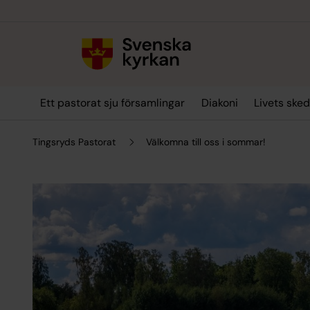
Till innehållet
Till undermeny
Ett pastorat sju församlingar
Diakoni
Livets ske
Tingsryds Pastorat
Välkomna till oss i sommar!