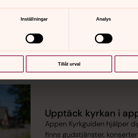
Inställningar
Analys
Tillåt urval
Upptäck kyrkan i ap
Appen Kyrkguiden hjälper dig h
finns gudstjänster, konsert