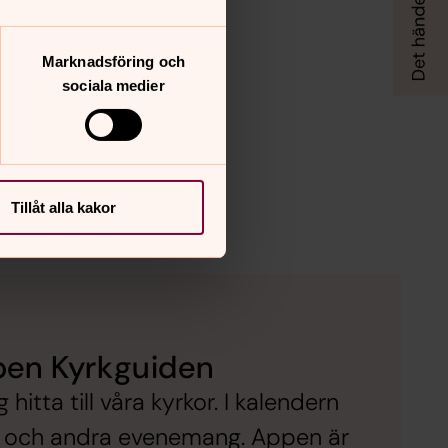
Marknadsföring och
sociala medier
Tillåt alla kakor
pen Kyrkguiden
itta till våra kyrkor. I kalendern
er och andra evenemang. Appen är