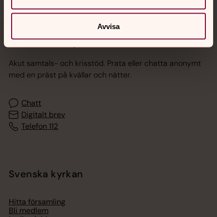
Avvisa
Jourhavande präst
Akut samtals- och krisstöd. Prata eller chatta anonymt
med en präst på kvällar och nätter.
Chatt
Digitalt brev
Telefon 112
Svenska kyrkan
Hitta församling
Bli medlem