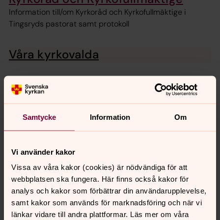
Information till/om Kyrkoråd och Kyrkofullmäktige i
Tingsryds pastorat samt protokoll
Våra kyrkovalda
FIN- FörsamlingsInstruktioN
Församlingsinstruktion för Tingsryds pastorat -är nu
klar!
Samtycke
Information
Om
Vi använder kakor
Senast ändrad 21 september 2023
Vissa av våra kakor (cookies) är nödvändiga för att
Synpunkter eller frågor på sidans
webbplatsen ska fungera. Här finns också kakor för
innehåll?
analys och kakor som förbättrar din användarupplevelse,
tingsryd.pastorat@svenskakyrkan.se
samt kakor som används för marknadsföring och när vi
Dela
länkar vidare till andra plattformar. Läs mer om våra