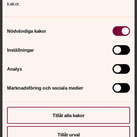
kakor.
Tillbaka till toppen
Tillbaka till innehållet
Samtyckesval
Nödvändiga kakor
Kontakt
Inställningar
Kalender
Analys
Marknadsföring och sociala medier
Hitta snabbt
Sociala kanaler
Tillåt alla kakor
Tillåt urval