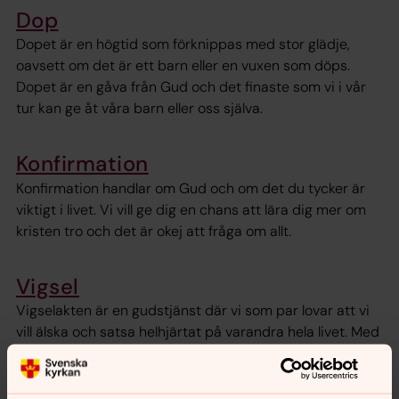
Dop
Dopet är en högtid som förknippas med stor glädje,
oavsett om det är ett barn eller en vuxen som döps.
Dopet är en gåva från Gud och det finaste som vi i vår
tur kan ge åt våra barn eller oss själva.
Konfirmation
Konfirmation handlar om Gud och om det du tycker är
viktigt i livet. Vi vill ge dig en chans att lära dig mer om
kristen tro och det är okej att fråga om allt.
Vigsel
Vigselakten är en gudstjänst där vi som par lovar att vi
vill älska och satsa helhjärtat på varandra hela livet. Med
äktenskapet vill vi fästa vår gemenskap i något som är
mer hållbart och pålitligt än våra flyktiga känslor. Vi ber
att kärleken alltid ska finnas mellan oss i våra liv. Gud är