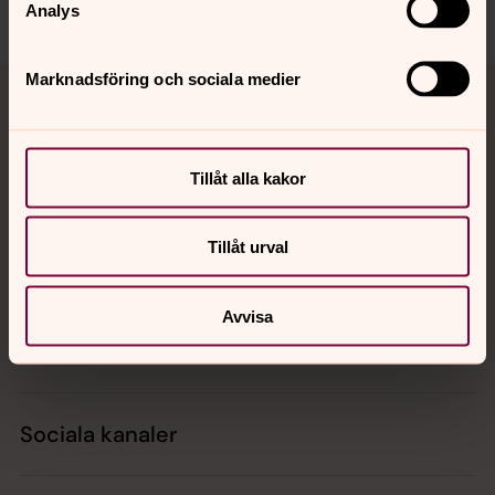
Analys
Tillbaka till toppen
Tillbaka till innehållet
Marknadsföring och sociala medier
Tillåt alla kakor
Kontakt
Tillåt urval
Kalender
Avvisa
Hitta snabbt
Sociala kanaler