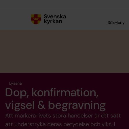
Till innehållet
Till undermeny
Sök
Meny
Lyssna
Dop, konfirmation,
vigsel & begravning
Att markera livets stora händelser är ett sätt
att understryka deras betydelse och vikt. I