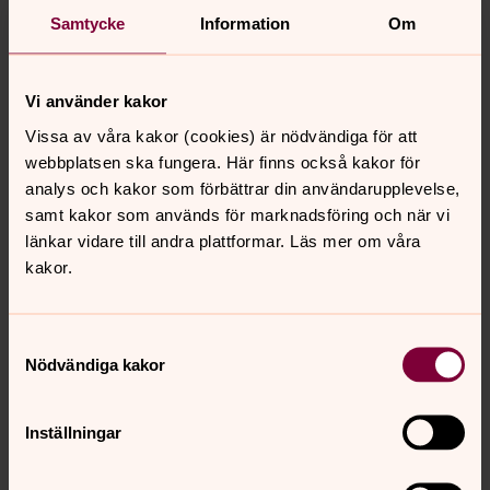
kärleken och all kärlek har ytterst sitt ursprung i Gud.
Samtycke
Information
Om
Begravning
Vi använder kakor
Begravningsgudstjänsten i Svenska kyrkan fungerar som
Vissa av våra kakor (cookies) är nödvändiga för att
en ritual för avsked. Under begravningsgudstjänsten
webbplatsen ska fungera. Här finns också kakor för
överlämnar vi den som har dött till Gud. Prästen lyser
analys och kakor som förbättrar din användarupplevelse,
frid över den avlidne och överlåter henne i Guds
samt kakor som används för marknadsföring och när vi
gemenskap och evig frid.
länkar vidare till andra plattformar. Läs mer om våra
kakor.
Senast ändrad 22 november 2024
Samtyckesval
Synpunkter eller frågor på sidans
Nödvändiga kakor
innehåll?
svedala.pastorat@svenskakyrkan.se
Inställningar
Dela