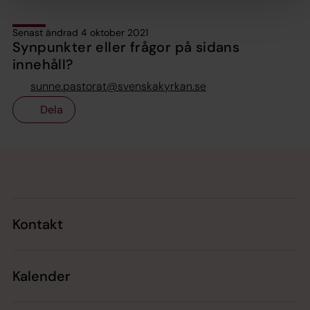
Senast ändrad 4 oktober 2021
Synpunkter eller frågor på sidans
innehåll?
sunne.pastorat@svenskakyrkan.se
Dela
Tillbaka till toppen
Tillbaka till innehållet
Kontakt
Kalender