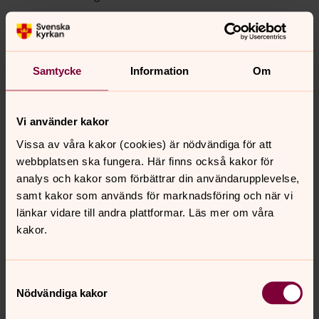
Kyrkogårdsförvaltningen
Inom Sunne pastorat finns fyra kyrkogårdar. Välkommen
Samtycke
Information
Om
att höra av dig med frågor om gravrättsinnehav,
gravskötsel, olika typer av gravskick och liknande.
Vi använder kakor
Diakoni
Vissa av våra kakor (cookies) är nödvändiga för att
Diakoni handlar om att människor, framförallt i olika
webbplatsen ska fungera. Här finns också kakor för
sorters utsatthet, ska bli sedda, hörda och få stöd på
analys och kakor som förbättrar din användarupplevelse,
olika sätt. Genom detta skapas utrymme för växande,
samt kakor som används för marknadsföring och när vi
upprättelse och hopp i deras liv.
länkar vidare till andra plattformar. Läs mer om våra
kakor.
Musik och körer
Samtyckesval
Nödvändiga kakor
För daglediga
Välkommen till våra sammankomster för daglediga!