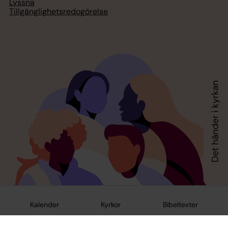
Lyssna
Tillgänglighetsredogörelse
Kalender
Kyrkor
Bibeltexter