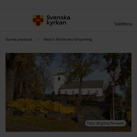
Till innehållet
Till undermeny
Sök
Meny
Sunne pastorat
Västra Ämterviks församling