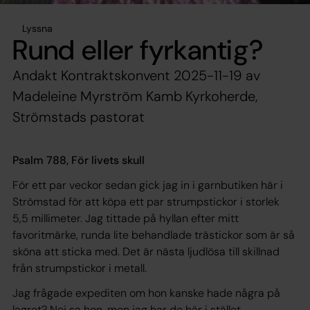
Lyssna
Rund eller fyrkantig?
Andakt Kontraktskonvent 2025-11-19 av
Madeleine Myrström Kamb Kyrkoherde,
Strömstads pastorat
Psalm 788, För livets skull
För ett par veckor sedan gick jag in i garnbutiken här i
Strömstad för att köpa ett par strumpstickor i storlek
5,5 millimeter. Jag tittade på hyllan efter mitt
favoritmärke, runda lite behandlade trästickor som är så
sköna att sticka med. Det är nästa ljudlösa till skillnad
från strumpstickor i metall.
Jag frågade expediten om hon kanske hade några på
lagret? Nej sa hon, men jag har de här i stället.