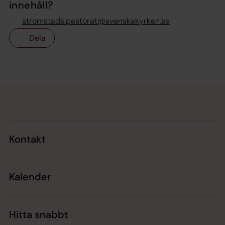
innehåll?
stromstads.pastorat@svenskakyrkan.se
Dela
Tillbaka till toppen
Tillbaka till innehållet
Kontakt
Kalender
Hitta snabbt