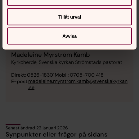
Tillåt urval
Avvisa
Madeleine Myrström Kamb
Kyrkoherde, Svenska kyrkan Strömstads pastorat
Direkt:
0526-18301
Mobil:
0705-700 418
madeleine.myrstrom.kamb@svenskakyrkan
E-post:
.se
Senast ändrad 22 januari 2026
Synpunkter eller frågor på sidans