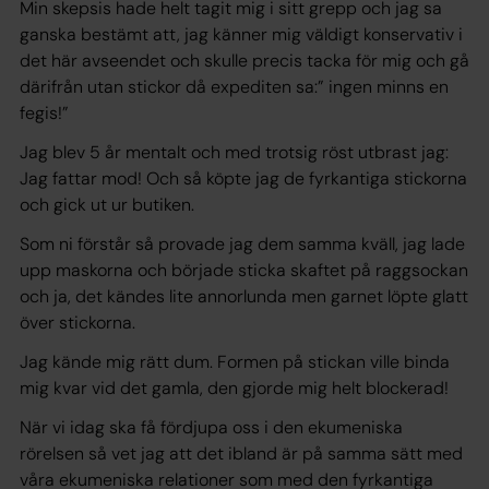
Min skepsis hade helt tagit mig i sitt grepp och jag sa
ganska bestämt att, jag känner mig väldigt konservativ i
det här avseendet och skulle precis tacka för mig och gå
därifrån utan stickor då expediten sa:” ingen minns en
fegis!”
Jag blev 5 år mentalt och med trotsig röst utbrast jag:
Jag fattar mod! Och så köpte jag de fyrkantiga stickorna
och gick ut ur butiken.
Som ni förstår så provade jag dem samma kväll, jag lade
upp maskorna och började sticka skaftet på raggsockan
och ja, det kändes lite annorlunda men garnet löpte glatt
över stickorna.
Jag kände mig rätt dum. Formen på stickan ville binda
mig kvar vid det gamla, den gjorde mig helt blockerad!
När vi idag ska få fördjupa oss i den ekumeniska
rörelsen så vet jag att det ibland är på samma sätt med
våra ekumeniska relationer som med den fyrkantiga