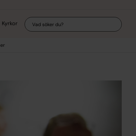
Sök
Kyrkor
ser