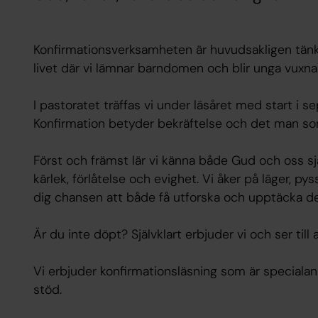
Konfirmationsverksamheten är huvudsakligen tänkt f
livet där vi lämnar barndomen och blir unga vuxna
I pastoratet träffas vi under läsåret med start i 
Konfirmation betyder bekräftelse och det man som
Först och främst lär vi känna både Gud och oss själ
kärlek, förlåtelse och evighet. Vi åker på läger, pys
dig chansen att både få utforska och upptäcka det 
Är du inte döpt? Självklart erbjuder vi och ser til
Vi erbjuder konfirmationsläsning som är specialan
stöd.