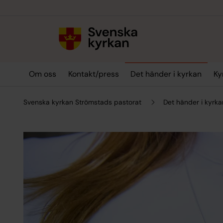
Till innehållet
Till undermeny
Om oss
Kontakt/press
Det händer i kyrkan
Ky
Svenska kyrkan Strömstads pastorat
Det händer i kyrka