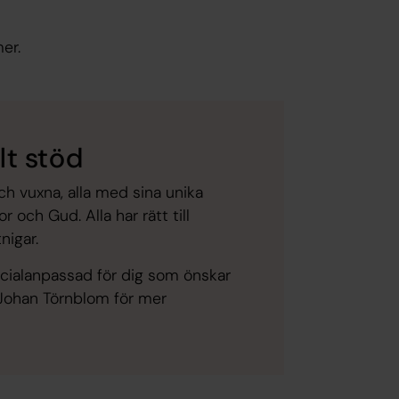
er.
lt stöd
och vuxna, alla med sina unika
 och Gud. Alla har rätt till
nigar.
ecialanpassad för dig som önskar
a Johan Törnblom för mer