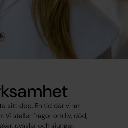
rksamhet
 sitt dop. En tid där vi lär
Vi ställer frågor om liv, död,
leker, pysslar och sjunger.