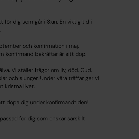
ör dig som går i 8:an. En viktig tid i
.
september och konfirmation i maj.
 konfirmand bekräftar är sitt dop.
va. Vi ställer frågor om liv, död, Gud,
slar och sjunger. Under våra träffar ger vi
kristna livet.
l att döpa dig under konfirmandtiden!
passad för dig som önskar särskilt