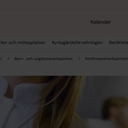
Kalender
rkor och mötesplatser
Kyrkogårdsförvaltningen
Berättel
n
Barn- och ungdomsverksamhet
Konfirmandverksamhet