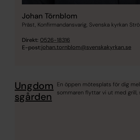
Johan Törnblom
Präst, Konfirmandansvarig, Svenska kyrkan Str
Direkt:
0526-18316
johan.tornblom@svenskakyrkan.se
E-post:
Ungdom
En öppen mötesplats för dig mella
sommaren flyttar vi ut med grill
sgården