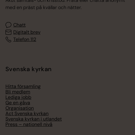
Akut samtals- och krisstöd. Prata eller chatta anonymt
med en präst på kvällar och nätter.
Chatt
Digitalt brev
Telefon 112
Svenska kyrkan
Hitta församling
Bli medlem
Lediga jobb
Ge en gåva
Organisation
Act Svenska kyrkan
Svenska kyrkan i utlandet
Press – nationell nivå