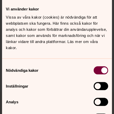
Vi använder kakor
Örjansbladet - Arkiv 2011
Vissa av våra kakor (cookies) är nödvändiga för att
Här hittar du 2011 års nummer av vår församlingstidning,
webbplatsen ska fungera. Här finns också kakor för
Örjansbladet.
analys och kakor som förbättrar din användarupplevelse,
samt kakor som används för marknadsföring och när vi
länkar vidare till andra plattformar. Läs mer om våra
kakor.
Senast ändrad 4 mars 2022
Synpunkter eller frågor på sidans
innehåll?
Samtyckesval
storjan.forsamling@svenskakyrkan.se
Nödvändiga kakor
Dela
Inställningar
Tillbaka till toppen
Tillbaka till innehållet
Analys