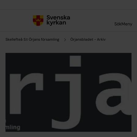
Till innehållet
Till undermeny
Sök
Meny
Skellefteå S:t Örjans församling
Örjansbladet - Arkiv