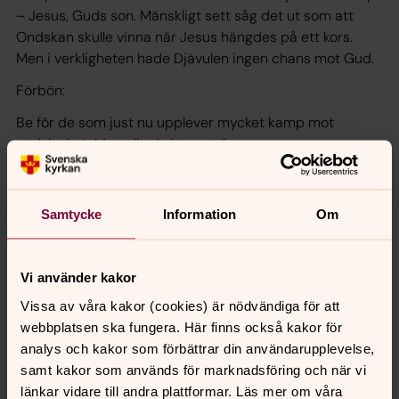
– Jesus, Guds son. Mänskligt sett såg det ut som att
Ondskan skulle vinna när Jesus hängdes på ett kors.
Men i verkligheten hade Djävulen ingen chans mot Gud.
Förbön:
Be för de som just nu upplever mycket kamp mot
ondska i världen eller i sitt eget liv.
Samtycke
Information
Om
Vi använder kakor
Vissa av våra kakor (cookies) är nödvändiga för att
webbplatsen ska fungera. Här finns också kakor för
analys och kakor som förbättrar din användarupplevelse,
samt kakor som används för marknadsföring och när vi
länkar vidare till andra plattformar. Läs mer om våra