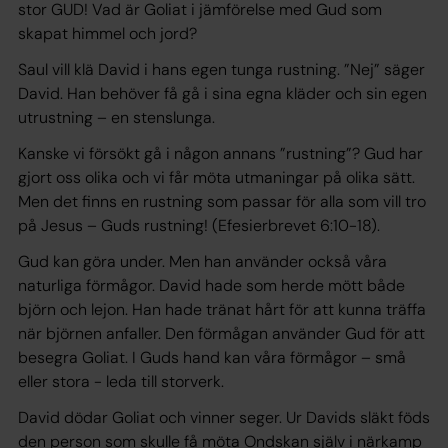
stor GUD! Vad är Goliat i jämförelse med Gud som
skapat himmel och jord?
Saul vill klä David i hans egen tunga rustning. ”Nej” säger
David. Han behöver få gå i sina egna kläder och sin egen
utrustning – en stenslunga.
Kanske vi försökt gå i någon annans ”rustning”? Gud har
gjort oss olika och vi får möta utmaningar på olika sätt.
Men det finns en rustning som passar för alla som vill tro
på Jesus – Guds rustning! (Efesierbrevet 6:10-18).
Gud kan göra under. Men han använder också våra
naturliga förmågor. David hade som herde mött både
björn och lejon. Han hade tränat hårt för att kunna träffa
när björnen anfaller. Den förmågan använder Gud för att
besegra Goliat. I Guds hand kan våra förmågor – små
eller stora - leda till storverk.
David dödar Goliat och vinner seger. Ur Davids släkt föds
den person som skulle få möta Ondskan själv i närkamp