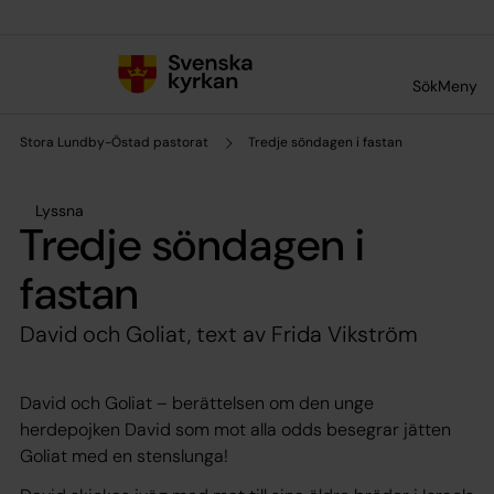
Till innehållet
Till undermeny
Sök
Meny
Stora Lundby-Östad pastorat
Tredje söndagen i fastan
Lyssna
Tredje söndagen i
fastan
David och Goliat, text av Frida Vikström
David och Goliat – berättelsen om den unge
herdepojken David som mot alla odds besegrar jätten
Goliat med en stenslunga!