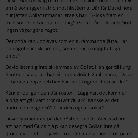
David skickas iväg med mat till sina äldre bröder i Israels
armé som ligger i strid mot filistéerna. Där får David höra
hur jätten Goliat utmanar Israels här: ”Skicka fram en
man som kan kämpa med mig”. Goliat hånar Israels Gud.
Ingen vågar göra något.
Det onda kan upplevas som en skrämmande jätte. Har
du något som skrämmer, som känns omöjligt att gå
emot?
David låter sig inte skrämmas av Goliat. Han går till kung
Saul och säger att han vill möta Goliat. Saul svarar; ”Du är
ju bara en pojke och han har varit krigare i hela sitt liv.”
Känner du igen den där rösten: ”Lägg ner, det kommer
aldrig att gå! Vem tror du att du är?” Kanske är det
andra som säger så? Eller dina egna tankar?
David lyssnar inte på den rösten. Han är förvissad om
att han med Guds hjälp kan besegra Goliat. Inte på
grund av ett stort självförtroende utan genom tron på en