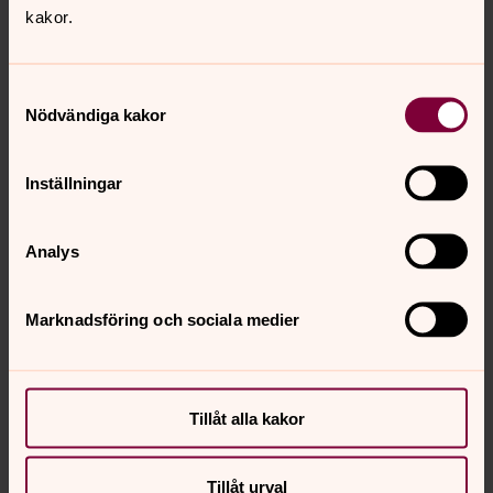
kakor.
Samtyckesval
Nödvändiga kakor
Tankar inför helgen
Inställningar
Pastoratets präster, diakoner och församlingspedagog
funderar över kommande söndags texter.
Analys
Marknadsföring och sociala medier
Senast ändrad 3 mars 2021
Synpunkter eller frågor på sidans
innehåll?
stora.lundby-ostad.pastorat@svenskakyrkan.se
Tillåt alla kakor
Dela
Tillåt urval