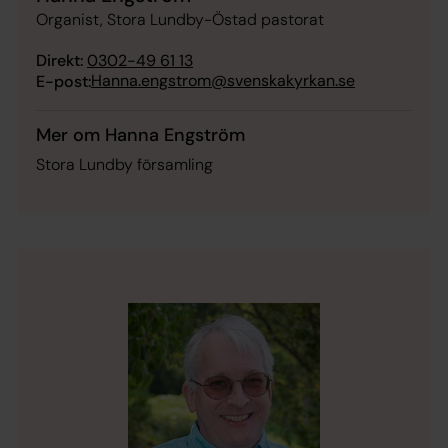
Organist, Stora Lundby-Östad pastorat
Direkt:
0302-49 61 13
Hanna.engstrom@svenskakyrkan.se
E-post:
Mer om Hanna Engström
Stora Lundby församling