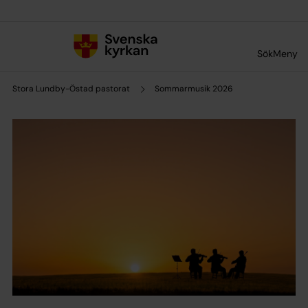
Till innehållet
Till undermeny
Sök
Meny
Stora Lundby-Östad pastorat
Sommarmusik 2026