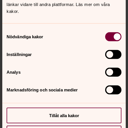
Luther, violin, Torbjörn Luther, violin och
länkar vidare till andra plattformar. Läs mer om våra
viola, samt Hanna Salo, cello
kakor.
13 augusti kl 19 • Östad kyrka
Samtyckesval
Stråkmusikerna i Triolus bjuder på folkmusik, Bach,
Nödvändiga kakor
Beethoven, Einaudi, Hildegard av Bingen. Musiken och
orden förstärks av akvareller som visas på projektorduk.
Inställningar
Dikterna och konstverken är skapade av Cecilia.
Analys
Marknadsföring och sociala medier
Tillåt alla kakor