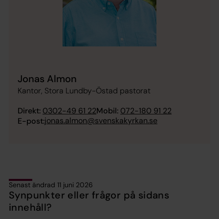
Jonas Almon
Kantor, Stora Lundby-Östad pastorat
Direkt:
0302-49 61 22
Mobil:
072-180 91 22
jonas.almon@svenskakyrkan.se
E-post:
Senast ändrad 11 juni 2026
Synpunkter eller frågor på sidans
innehåll?