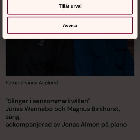
Tillåt urval
Avvisa
Foto: Johanna Asplund
"Sånger i sensommarkvällen"
Jonas Wannebo och Magnus Birkhorst,
sång,
ackompanjerad av Jonas Almon på piano