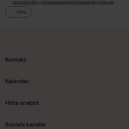
stora.lundby-ostad.pastorat@svenskakyrkan.se
Dela
Tillbaka till toppen
Tillbaka till innehållet
Kontakt
Kalender
Hitta snabbt
Sociala kanaler