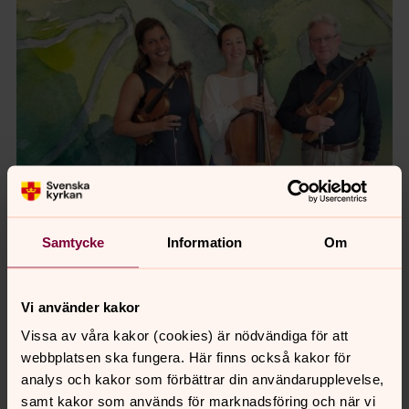
Samtycke
Information
Om
Vi använder kakor
Foto: Privat
Vissa av våra kakor (cookies) är nödvändiga för att
webbplatsen ska fungera. Här finns också kakor för
”PILGRIM, vandraren och vägen"
analys och kakor som förbättrar din användarupplevelse,
TRIOLUS (Trio Luther Salo) med Cecilia
samt kakor som används för marknadsföring och när vi