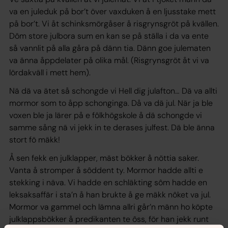
va en juleduk på bor’t över vaxduken å en ljusstake mett
på bor’t. Vi åt schinksmörgåser å risgrynsgröt på kvällen.
Dôm store julbora sum en kan se på ställa i da va ente
så vannlit på alla gåra på dänn tia. Dänn goe julematen
va änna åppdelater på olika mål. (Risgrynsgröt åt vi va
lördakväll i mett hem).
Nä dä va ätet så schongde vi Hell dig julafton… Dä va allti
mormor som to åpp schonginga. Då va dä jul. När ja ble
voxen ble ja lärer på e fôlkhögskole å dä schongde vi
samme sång nä vi jekk in te derases julfest. Dä ble änna
stort fö mäkk!
Å sen fekk en julklapper, mäst bökker å nöttia saker.
Vanta å stromper å sôddent ty. Mormor hadde allti e
stekking i näva. Vi hadde en schläkting sôm hadde en
leksaksaffär i sta’n å han brukte å ge mäkk nôket va jul.
Mormor va gammel och lämna allri går’n männ ho köpte
julklappsbökker å predikanten te ôss, för han jekk runt