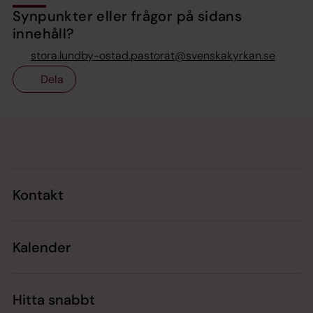
Synpunkter eller frågor på sidans
innehåll?
stora.lundby-ostad.pastorat@svenskakyrkan.se
Dela
Tillbaka till toppen
Tillbaka till innehållet
Kontakt
Kalender
Hitta snabbt