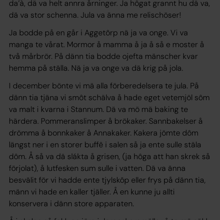
da’à, dä va helt annra årninger. Ja hôgat grannt hu dä va,
dä va stor schenna. Jula va änna me relischöser!
Ja bodde på en går i Aggetôrp nä ja va onge. Vi va
manga te vårat. Mormor å mamma å ja å så e moster å
två mårbrör. På dänn tia bodde ojefta mänscher kvar
hemma på ställa. Nä ja va onge va dä krig på jola.
I december bönte vi mä alla förberedelsera te jula. På
dänn tia tjäna vi smôt schälva å hade eget vetemjöl sôm
va malt i kvarna i Stannum. Dä va mö mä baking te
härdera. Pommeranslimper å brökaker. Sannbakelser å
drömma å bonnkaker å Annakaker. Kakera jömte dôm
längst ner i en storer buffê i salen så ja ente sulle stäla
dôm. Å så va dä slákta å grisen, (ja hôga att han skrek så
förjolat), å lutfesken sum sulle i vatten. Dä va änna
besvälit för vi hadde ente tjylskôp eller frys på dänn tia,
männ vi hade en kaller tjäller. Å en kunne ju allti
konservera i dänn store apparaten.