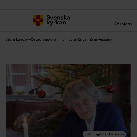
Till innehållet
Till undermeny
Sök
Meny
Stora Lundby-Östad pastorat
Jula fôr va mö anvessare