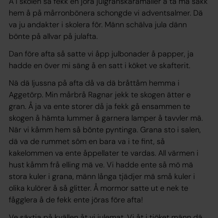
Å i skolen så fekk en jöra julgranskaramäller å ta mä säkk
hem å på mårronbönera schongde vi adventsalmer. Dä
va ju andakter i skolera fôr. Männ schälva jula dänn
bönte på allvar på julafta.
Dan före afta så satte vi åpp julbonader å papper, ja
hadde en över mi säng å en satt i köket ve skafterit.
Nä dä ljussna på afta då va dä bråttåm hemma i
Aggetôrp. Min mårbrå Ragnar jekk te skogen ätter e
gran. Å ja va ente storer då ja fekk gå ensammen te
skogen å hämta lummer å garnera lamper å tavvler mä.
När vi kåmm hem så bônte pyntinga. Grana sto i salen,
dä va de rummet sôm en bara va i te fint, så
kakelommen va ente åppellater te vardas. All värmen i
hust kåmm frå elling mä ve. Vi hadde ente så mö mä
stora kuler i grana, männ långa tjädjer mä små kuler i
olika kulörer å så glitter. Å mormor satte ut e nek te
fågglera å de fekk ente jöras före afta!
Ve säxtia på kvällen åt vi julemat. Vi åt i tjöket männ dä