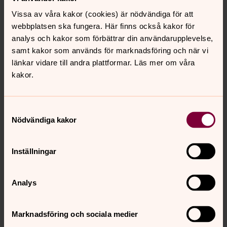
Vissa av våra kakor (cookies) är nödvändiga för att
Tina Dahllöw
webbplatsen ska fungera. Här finns också kakor för
Diakon, Stora Lundby-Östad pastorat
analys och kakor som förbättrar din användarupplevelse,
samt kakor som används för marknadsföring och när vi
Direkt:
0302-49 61 12
Mobil:
072-180 91 12
länkar vidare till andra plattformar. Läs mer om våra
tina.dahllow@svenskakyrkan.se
E-post:
kakor.
Samtyckesval
Församlingstidningen Ljusbäraren
Nödvändiga kakor
Stora Lundby-Östads församlingstidning heter
Ljusbäraren. Den ges ut fyra gånger per år. Här kan du
Inställningar
läsa och ladda ner tidigare utgåvor i pdf-format.
Tidningen öppnas i ett nytt fönster.
Analys
Diakoni
Diakoni betyder tjänande. Det är kristen tro i praktisk
Marknadsföring och sociala medier
handling och kyrkans sociala stöd till människor i behov.