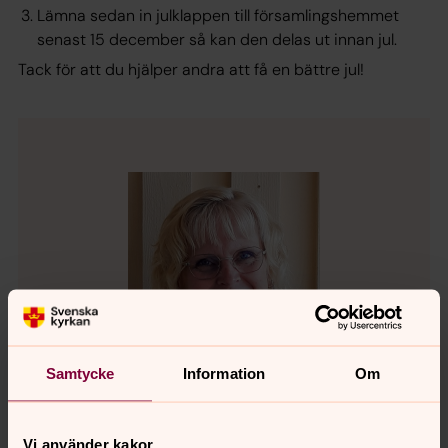
Lämna sedan in julklappen till församlingshemmet
senast 15 december så kan den delas ut innan jul.
Tack för att du hjälper andra att få en bättre jul!
Samtycke
Information
Om
Vi använder kakor