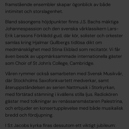
framstående ensembler skapar ögonblick av både
intimitet och storslagenhet.
Bland säsongens höjdpunkter finns J.S. Bachs mäktiga
Johannespassion och den svenska vårklassikern Lars-
Erik Larssons Förklädd gud, där kör, solister och orkester
samlas kring Hjalmar Gullbergs tidlösa dikt om
medmänsklighet med Stina Ekblad som recitatör. Vi får
även besök av uppmärksammade internationella gäster
som Choir of St John’s College, Cambridge.
Våren rymmer också samarbeten med Svensk Musikvår,
där Stockholms Saxofonkvartett medverkar, samt
återuppståndelsen av serien Nattmusik i Storkyrkan,
med förtätad stämning i kvällens stilla ljus. Radiokören
gästar med tolkningar av renässansmästaren Palestrina,
och erbjuder en konsertupplevelse med både musikalisk
bredd och fördjupning.
I S:t Jacobs kyrka firas dessutom ett viktigt jubileum: