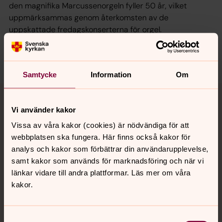
den magnifika Marcussenorgeln fyller 50 år, vilket
uppmärksammas genom återkomsten av de
uppskattade fredagskonserterna för orgel.
Generalprogrammet för våren 2025 är illustrerat av den
livetecknande konstnären Jenny Soep.
Samtycke
Information
Om
Vi använder kakor
Biljetter
Vissa av våra kakor (cookies) är nödvändiga för att
webbplatsen ska fungera. Här finns också kakor för
Biljettsläpp: torsdagen den 27 november kl. 12.00.
analys och kakor som förbättrar din användarupplevelse,
samt kakor som används för marknadsföring och när vi
https://musikstorkyrkanstjacob.com
länkar vidare till andra plattformar. Läs mer om våra
kakor.
https://www.nortic.se/ticket/organizer/3065
Samtyckesval