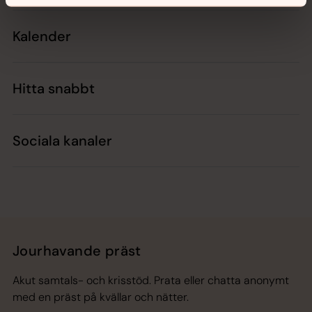
Kalender
Hitta snabbt
Sociala kanaler
Jourhavande präst
Akut samtals- och krisstöd. Prata eller chatta anonymt
med en präst på kvällar och nätter.