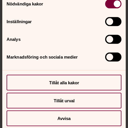
Nödvändiga kakor
Inställningar
Analys
Synpunkter eller frågor på sidans
innehåll?
Marknadsföring och sociala medier
sth.domkyrko.forsamling@svenskakyrkan.se
Dela
Tillåt alla kakor
Tillbaka till toppen
Tillbaka till innehållet
Tillåt urval
Avvisa
Kontakt