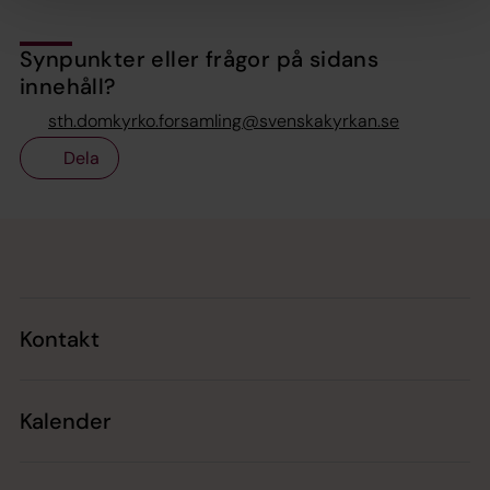
Synpunkter eller frågor på sidans
innehåll?
sth.domkyrko.forsamling@svenskakyrkan.se
Dela
Tillbaka till toppen
Tillbaka till innehållet
Kontakt
Kalender