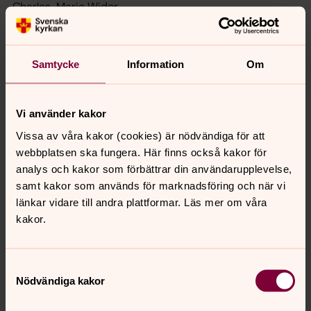
Charles-Marie Widor
Friday 24 July at 19:00
Bach goes Merseburg
Aleksanteri Wallius, organ (Helsinki)
Samtycke
Information
Om
Music by Franz Liszt, Olli Saari & Julius Reubke
Friday 31 July at 19:00
Vi använder kakor
Bach goes emotional
Vissa av våra kakor (cookies) är nödvändiga för att
Linda Sítková, organ (Prague)
webbplatsen ska fungera. Här finns också kakor för
Music by Johann Sebastian Bach, Bedřich Antonín
analys och kakor som förbättrar din användarupplevelse,
Wiedermann, Louis Vierne & Miloslav Kabeláč
samt kakor som används för marknadsföring och när vi
Friday 7 August at 19:00
länkar vidare till andra plattformar. Läs mer om våra
B
ach goes continental
kakor.
Axel Gryspeert, organ
(Copenhagen/Stockholm)
Music by Antonio Vivaldi, Johann Sebastian Bach, Louis
Samtyckesval
Marchand, Johann Sebastian Bach & Louis Vierne
Nödvändiga kakor
Friday 14 August at 19:00