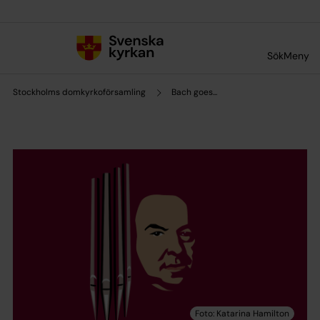
Till innehållet
Till undermeny
Sök
Meny
Stockholms domkyrkoförsamling
Bach goes...