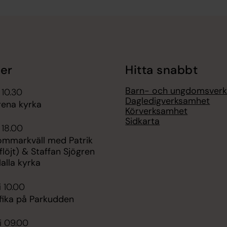
er
Hitta snabbt
Barn- och ungdomsver
 10.30
Dagledigverksamhet
rena kyrka
Körverksamhet
Sidkarta
 18.00
sommarkväll med Patrik
flöjt) & Staffan Sjögren
Halla kyrka
i 10.00
fika på Parkudden
i 09.00