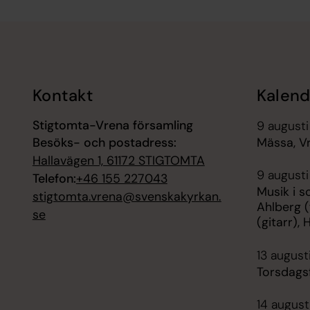
Tillbaka till toppen
Tillbaka till innehållet
Kontakt
Kalend
Stigtomta-Vrena församling
9 augusti
Besöks- och postadress:
Mässa, V
Hallavägen 1, 61172 STIGTOMTA
9 augusti
Telefon:
+46 155 227043
Musik i 
stigtomta.vrena@svenskakyrkan.
Ahlberg (
se
(gitarr), 
13 august
Torsdags
14 august