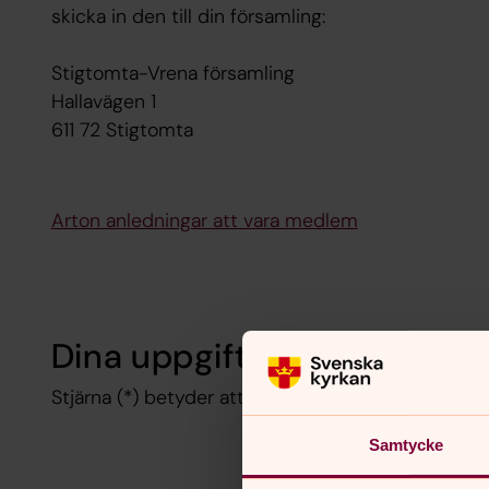
skicka in den till din församling:
Stigtomta-Vrena församling
Hallavägen 1
611 72 Stigtomta
Arton anledningar att vara medlem
Dina uppgifter
Stjärna (*) betyder att du måste fylla i fältet.
Samtycke