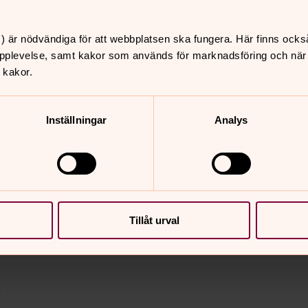
) är nödvändiga för att webbplatsen ska fungera. Här finns ocks
pplevelse, samt kakor som används för marknadsföring och när vi
tuella
 kakor.
Inställningar
Analys
yrkas ordning
Tillåt urval
Svenska kyrkans tro som förberedelser
g