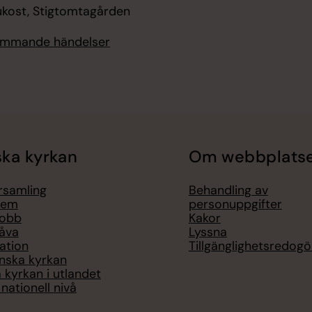
ukost, Stigtomtagården
kommande händelser
ka kyrkan
Om webbplats
örsamling
Behandling av
lem
personuppgifter
jobb
Kakor
åva
Lyssna
ation
Tillgänglighetsredogö
nska kyrkan
 kyrkan i utlandet
nationell nivå