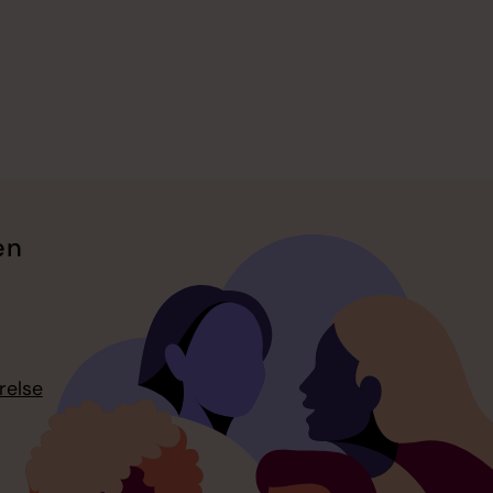
en
relse