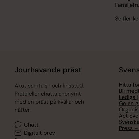
Familjefr
Se fler 
Jourhavande präst
Svens
Hitta f
Akut samtals- och krisstöd.
Bli med
Prata eller chatta anonymt
Lediga 
med en präst på kvällar och
Ge en g
Organis
nätter.
Act Sve
Svenska
Chatt
Press – 
Digitalt brev