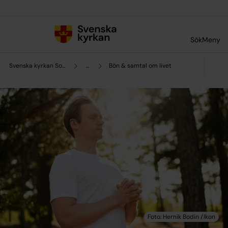
Till innehållet
Till undermeny
Sök
Meny
Svenska kyrkan Sorsele
...
Bön & samtal om livet