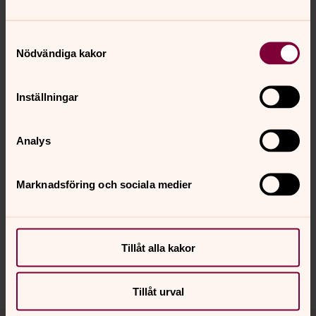
Samtyckesval
Nödvändiga kakor
Inställningar
Analys
Senast ändrad 8 maj 2026
Synpunkter eller frågor på sidans
Marknadsföring och sociala medier
innehåll?
sorsele.forsamling@svenskakyrkan.se
Dela
Tillåt alla kakor
Tillåt urval
Tillbaka till toppen
Tillbaka till innehållet