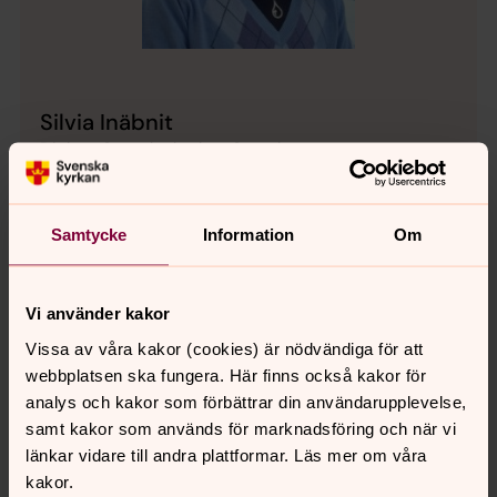
Silvia Inäbnit
Diakon, Svenska kyrkan Sorsele
Direkt:
0952-10069
Växel:
0952-10011
silvia.inabnit@svenskakyrkan.se
E-post:
Samtycke
Information
Om
Vi använder kakor
Vissa av våra kakor (cookies) är nödvändiga för att
Dagens bibelord
webbplatsen ska fungera. Här finns också kakor för
analys och kakor som förbättrar din användarupplevelse,
samt kakor som används för marknadsföring och när vi
länkar vidare till andra plattformar. Läs mer om våra
kakor.