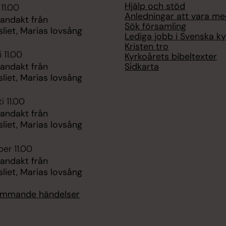
Hjälp och stöd
 11.00
Anledningar att vara m
 andakt från
Sök församling
liet, Marias lovsång
Lediga jobb i Svenska k
Kristen tro
 11.00
Kyrkoårets bibeltexter
Sidkarta
 andakt från
liet, Marias lovsång
i 11.00
 andakt från
liet, Marias lovsång
er 11.00
 andakt från
liet, Marias lovsång
kommande händelser