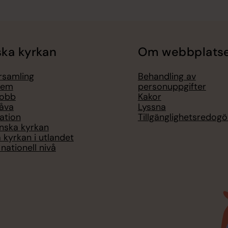
ka kyrkan
Om webbplats
örsamling
Behandling av
lem
personuppgifter
jobb
Kakor
åva
Lyssna
ation
Tillgänglighetsredogö
nska kyrkan
 kyrkan i utlandet
nationell nivå