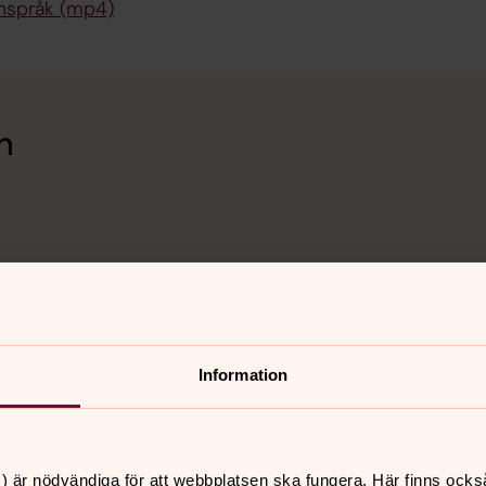
enspråk (mp4)
en
)
Första hjälpen
Information
e for someone who is in
Konkreta tips som gör det 
Förklaras här i en teckensp
) är nödvändiga för att webbplatsen ska fungera. Här finns ocks