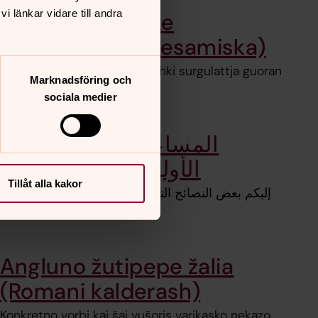
 länkar vidare till andra
Vuostasj viehkke
surggobále (Lulesamiska)
Oajvvadusá ma álkkebun dahki surgulattja guoran
Marknadsföring och
gávnnut
sociala medier
(Arabiska) المساعدات
الأوليةعند فترة الحداد
Tillåt alla kakor
إليكم بعض النصائح التي تساعدكم في دعم الأشخاص
وقت الحزن والحداد.
Angluno žutipepe žalia
(Romani kalderash)
Konkretno vorbi kai šai vušoris varikasko nekazo