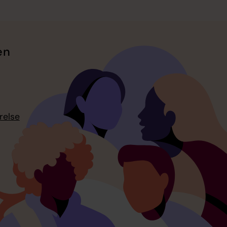
en
relse