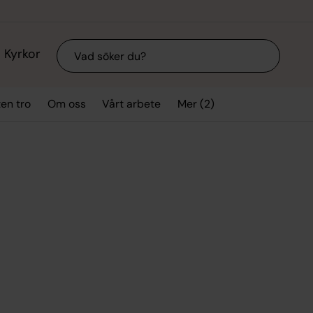
Sök
Kyrkor
Mer (2)
ten tro
Om oss
Vårt arbete