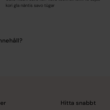
kori gla nàntis savo tùgar
nnehåll?
er
Hitta snabbt