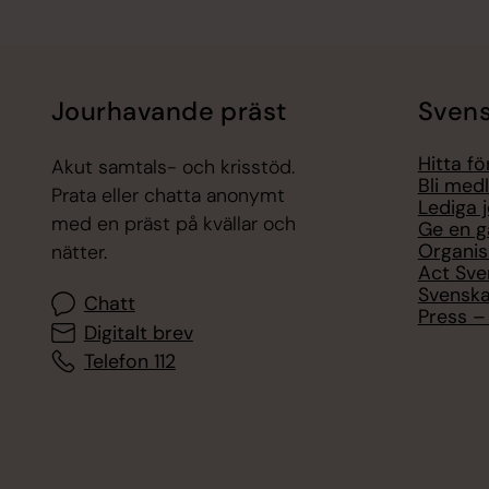
Jourhavande präst
Svens
Hitta f
Akut samtals- och krisstöd.
Bli med
Prata eller chatta anonymt
Lediga 
med en präst på kvällar och
Ge en g
Organis
nätter.
Act Sve
Svenska
Chatt
Press – 
Digitalt brev
Telefon 112