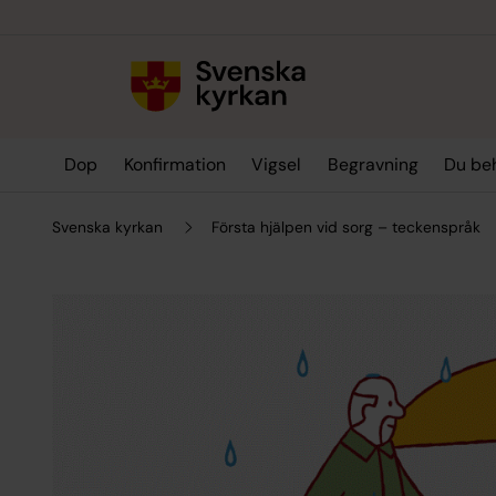
Till innehållet
Till undermeny
Dop
Konfirmation
Vigsel
Begravning
Du be
Svenska kyrkan
Första hjälpen vid sorg – teckenspråk