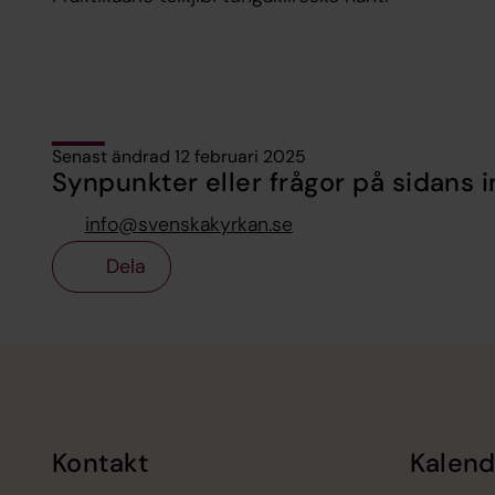
Senast ändrad 12 februari 2025
Synpunkter eller frågor på sidans i
info@svenskakyrkan.se
Dela
Tillbaka till toppen
Tillbaka till innehållet
Kontakt
Kalend