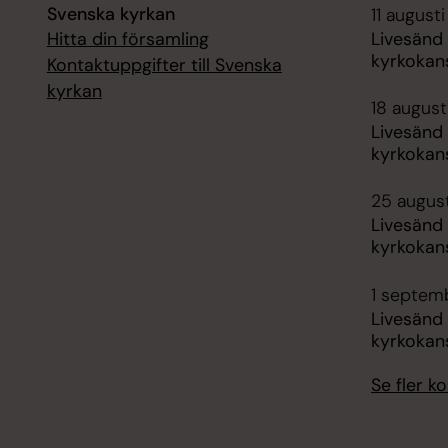
Svenska kyrkan
11 augusti
Hitta din församling
Livesänd
kyrkokans
Kontaktuppgifter till Svenska
kyrkan
18 augusti
Livesänd
kyrkokans
25 august
Livesänd
kyrkokans
1 septemb
Livesänd
kyrkokans
Se fler 