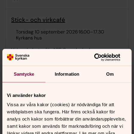
Stick- och virkcafé
torsdag 10 september 2026
·
16.00
–
17.30
Kyrkans hus
Vi handarbetar för ACT, Svenska kyrkans
hjälparbete. Garn, stickor, virknålar och fika finns. Vi
träffas varannan torsdag, ojämna veckor, i Kyrkans
hus. Varmt välkomna.
Samtycke
Information
Om
Språkcafé
Vi använder kakor
Vissa av våra kakor (cookies) är nödvändiga för att
måndag 14 september 2026
·
13.00
–
15.00
Kyrkans hus
webbplatsen ska fungera. Här finns också kakor för
analys och kakor som förbättrar din användarupplevelse,
Drop in för dig som vill öva och underhålla din
samt kakor som används för marknadsföring och när vi
svenska. Språkcafét drivs av volontärer
länkar vidare till andra plattformar. Läs mer om våra