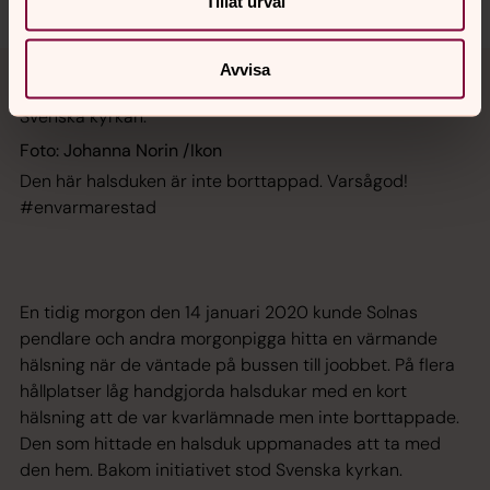
Tillåt urval
Avvisa
Foto: Johanna Norin /Ikon
Den här halsduken är inte borttappad. Varsågod!
#envarmarestad
En tidig morgon den 14 januari 2020 kunde Solnas
pendlare och andra morgonpigga hitta en värmande
hälsning när de väntade på bussen till joobbet. På flera
hållplatser låg handgjorda halsdukar med en kort
hälsning att de var kvarlämnade men inte borttappade.
Den som hittade en halsduk uppmanades att ta med
den hem. Bakom initiativet stod Svenska kyrkan.