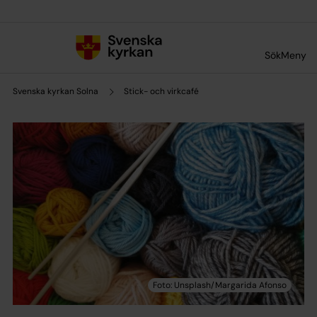
Till innehållet
Till undermeny
Sök
Meny
Svenska kyrkan Solna
Stick- och virkcafé