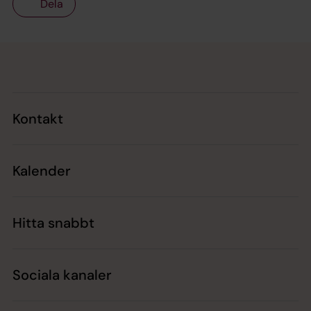
Dela
Tillbaka till toppen
Tillbaka till innehållet
Kontakt
Kalender
Hitta snabbt
Sociala kanaler