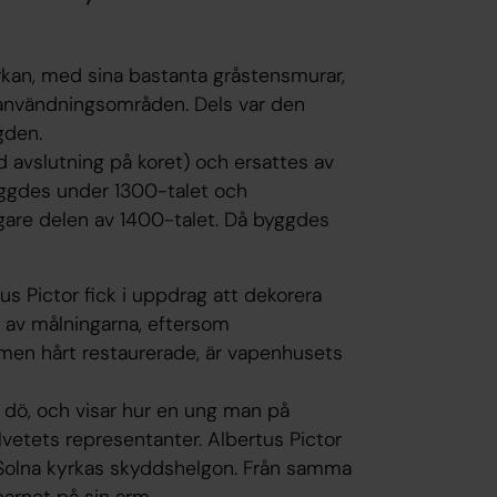
rkan, med sina bastanta gråstensmurar,
 användningsområden. Dels var den
gden.
 avslutning på koret) och ersattes av
yggdes under 1300-talet och
are delen av 1400-talet. Då byggdes
s Pictor fick i uppdrag att dekorera
r av målningarna, eftersom
 men hårt restaurerade, är vapenhusets
 dö, och visar hur en ung man på
tets representanter. Albertus Pictor
av Solna kyrkas skyddshelgon. Från samma
arnet på sin arm.