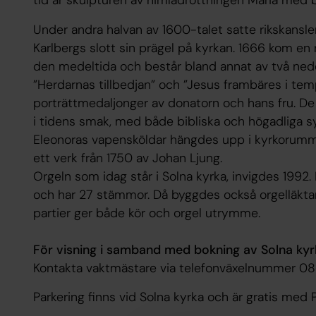
Under andra halvan av 1600-talet satte rikskansl
Karlbergs slott sin prägel på kyrkan. 1666 kom en 
den medeltida och består bland annat av två ned
”Herdarnas tillbedjan” och ”Jesus frambäres i temp
porträttmedaljonger av donatorn och hans fru. De
i tidens smak, med både bibliska och högadliga s
Eleonoras vapensköldar hängdes upp i kyrkorumme
ett verk från 1750 av Johan Ljung.
Orgeln som idag står i Solna kyrka, invigdes 1992.
och har 27 stämmor. Då byggdes också orgelläkta
partier ger både kör och orgel utrymme.
För visning i samband med bokning av Solna kyr
Kontakta vaktmästare via telefonväxelnummer 
Parkering finns vid Solna kyrka och är gratis med 