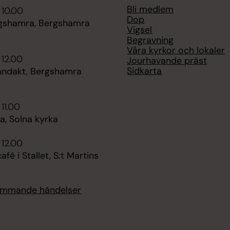
Bli medlem
 10.00
Dop
gshamra, Bergshamra
Vigsel
Begravning
Våra kyrkor och lokaler
 12.00
Jourhavande präst
Sidkarta
ndakt, Bergshamra
 11.00
, Solna kyrka
 12.00
é i Stallet, S:t Martins
kommande händelser