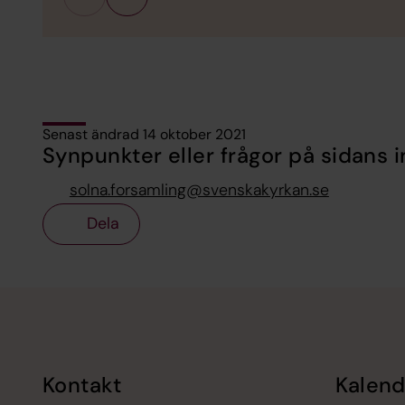
Senast ändrad 14 oktober 2021
Synpunkter eller frågor på sidans i
solna.forsamling@svenskakyrkan.se
Dela
Tillbaka till toppen
Tillbaka till innehållet
Kontakt
Kalend