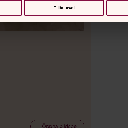
Tillåt urval
Bild 2 av 16
Foto: J
Detalj på Solna kyr
Öppna bildspel