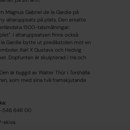
ern Magnus Gabriel de la Gardie på
ny altaruppsats på plats, Den ersatte
erländska 1500-talsmålningar;
let”. I altaruppsatsen finns också
 la Gardie bytte ut predikstolen mot en
ymboler. Karl X Gustavs och Hedvig
t. Dopfunten är skulpterad i trä och
 Den är byggd av Walter Thür i Torshälla
ren, som med sina två framskjutande
ka:
08-546 646 00
P-skiva.