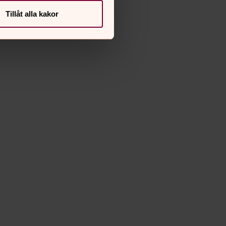
Tillåt alla kakor
ohanna Norin
ka.