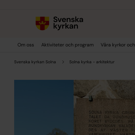
Till innehållet
Till undermeny
Om oss
Aktiviteter och program
Våra kyrkor och
Svenska kyrkan Solna
Solna kyrka - arkitektur