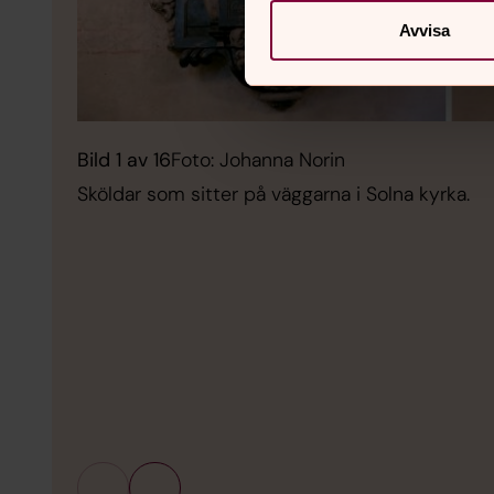
Avvisa
Bild 1 av 16
Foto: Johanna Norin
Sköldar som sitter på väggarna i Solna kyrka.