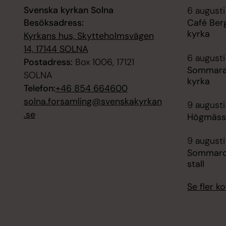
Svenska kyrkan Solna
6 augusti
Besöksadress:
Café Ber
kyrka
Kyrkans hus, Skytteholmsvägen
14, 17144 SOLNA
6 augusti
Postadress:
Box 1006, 17121
Sommara
SOLNA
kyrka
Telefon:
+46 854 664600
solna.forsamling@svenskakyrkan
9 augusti
.se
Högmässa
9 augusti
Sommarcaf
stall
Se fler 