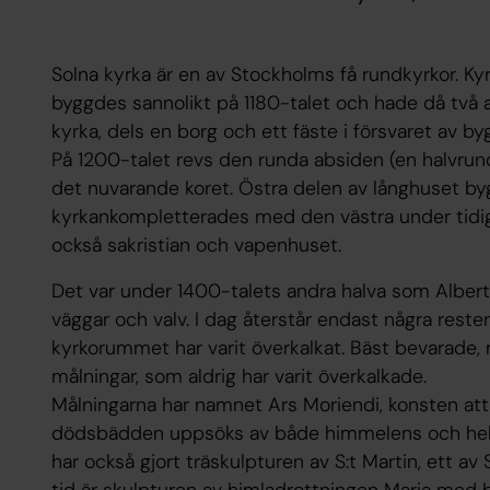
Solna kyrka är en av Stockholms få rundkyrkor. Ky
byggdes sannolikt på 1180-talet och hade då två
kyrka, dels en borg och ett fäste i försvaret av by
På 1200-talet revs den runda absiden (en halvrund
det nuvarande koret. Östra delen av långhuset b
kyrkankompletterades med den västra under tidig
också sakristian och vapenhuset.
Det var under 1400-talets andra halva som Albertu
väggar och valv. I dag återstår endast några reste
kyrkorummet har varit överkalkat. Bäst bevarade,
målningar, som aldrig har varit överkalkade.
Målningarna har namnet Ars Moriendi, konsten att
dödsbädden uppsöks av både himmelens och helve
har också gjort träskulpturen av S:t Martin, ett 
tid är skulpturen av himladrottningen Maria med b