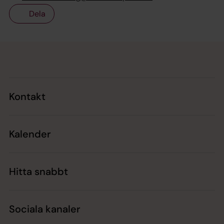
Dela
Tillbaka till toppen
Tillbaka till innehållet
Kontakt
Kalender
Hitta snabbt
Sociala kanaler