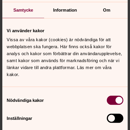
Largo ur Piccolakonsert
Antonio Vivaldi
Samtycke
Information
Om
Pilgrimskören ur Tannhäuser
Richard Wagner
Övrig musik (titelvis):
Vi använder kakor
Amazing grace
Trad
Anthem
Benny Andersson
Vissa av våra kakor (cookies) är nödvändiga för att
A Whiter Shade of Pale
Keith Reid/Guy Brookes
webbplatsen ska fungera. Här finns också kakor för
Bridge over troubled water
Paul Simon
analys och kakor som förbättrar din användarupplevelse,
Brusa högre, lilla å
Björn J:son Lindh
samt kakor som används för marknadsföring och när vi
Cavatina
Stanley Myers
länkar vidare till andra plattformar. Läs mer om våra
Come Sunday
Duke Ellington
kakor.
Där rosor aldrig dör
Trad
Edelweiss
Richard Rodgers
För kärlekens skull
Ted Gärdestad
Samtyckesval
Nödvändiga kakor
Gabriellas sång
Stefan Nilsson
Gotländsk sommarnatt
Svante Pettersson
Himlen är oskyldigt blå
Ted Gärdestad
Inställningar
Håll mitt hjärta
Peter Hallström/Lasse Andersson
Imagine
John Lennon