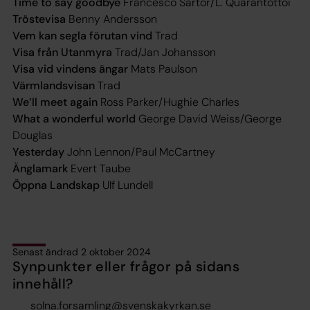
Time to say goodbye
Francesco Sartor/L. Quarantottoi
Tröstevisa
Benny Andersson
Vem kan segla förutan vind
Trad
Visa från Utanmyra
Trad/Jan Johansson
Visa vid vindens ängar
Mats Paulson
Värmlandsvisan
Trad
We’ll meet again
Ross Parker/Hughie Charles
What a wonderful world
George David Weiss/George
Douglas
Yesterday
John Lennon/Paul McCartney
Änglamark
Evert Taube
Öppna Landskap
Ulf Lundell
Senast ändrad 2 oktober 2024
Synpunkter eller frågor på sidans
innehåll?
solna.forsamling@svenskakyrkan.se