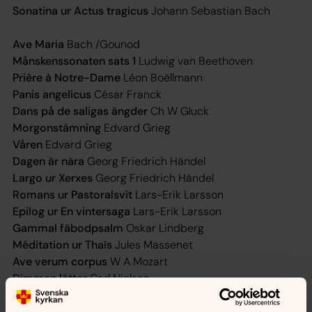
Sonatina ur Actus tragicus
Johann Sebastian Bach
Ave Maria
Bach /Gounod
Månskenssonaten sats 1
Ludwig van Beethoven
Prière à Notre-Dame
Léon Boëllmann
Panis angelicus
César Franck
Dans på de saligas ängder
Ch W Gluck
Morgonstämning
Edvard Grieg
Våren
Edvard Grieg
Dagen är nära
Georg Friedrich Händel
Largo ur Xerxes
Georg Friedrich Händel
Romans ur Pastoralsvit
Lars-Erik Larsson
Epilog ur En vintersaga
Lars-Erik Larsson
Gammal fäbodpsalm
Oskar Lindberg
Méditation ur Thaïs
Jules Massenet
Ave verum corpus
W A Mozart
Dimman lättar
Carl Nielsen
Ave Maria
Franz Schubert
Träumerei
Robert Schumann