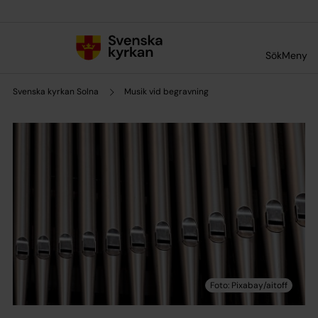
Till innehållet
Till undermeny
Sök
Meny
Svenska kyrkan Solna
Musik vid begravning