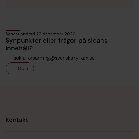
Senast ändrad 22 december 2020
Synpunkter eller frågor på sidans
innehåll?
solna.forsamling@svenskakyrkan.se
Dela
Tillbaka till toppen
Tillbaka till innehållet
Kontakt