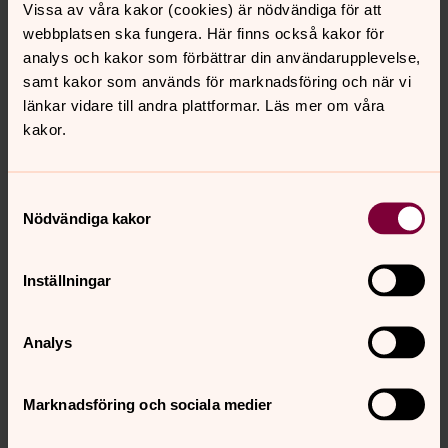
Vissa av våra kakor (cookies) är nödvändiga för att
Hyvää joulua kaikille!
webbplatsen ska fungera. Här finns också kakor för
analys och kakor som förbättrar din användarupplevelse,
samt kakor som används för marknadsföring och när vi
länkar vidare till andra plattformar. Läs mer om våra
För att se innehållet behöver du acceptera kakor
kakor.
för marknadsföring.
Se videon på YouTube i stället.
Samtyckesval
Nödvändiga kakor
Ändra inställningar
Inställningar
Anders reads the Christmas gospel
Analys
The story of Christmas is wonderful, let yourself listen to
Anders as he reads the Christmas gospel.
Marknadsföring och sociala medier
"And it came to pass in those days, that there went out a