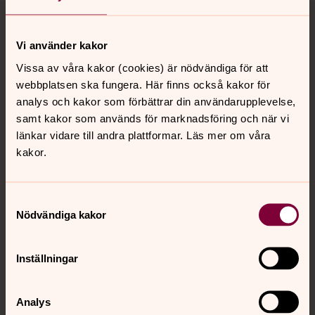
Tillbaka till toppen
Tillbaka till innehållet
Vi använder kakor
Vissa av våra kakor (cookies) är nödvändiga för att
Kontakt
webbplatsen ska fungera. Här finns också kakor för
analys och kakor som förbättrar din användarupplevelse,
samt kakor som används för marknadsföring och när vi
Kalender
länkar vidare till andra plattformar. Läs mer om våra
kakor.
Hitta snabbt
Samtyckesval
Nödvändiga kakor
Sociala kanaler
Inställningar
Analys