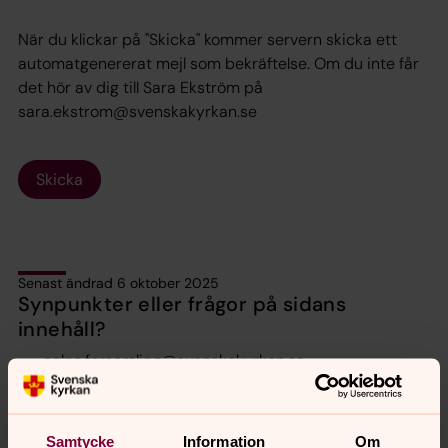
När du klickar på "Skicka" kommer servern skicka ett
automatgenererat mejl som bekräftelse. Om du inte får
det hör av dig till Sara Ekström på
sara.ekstrom@svenskakyrkan.se
Skicka
Senast ändrad 6 oktober 2025
Synpunkter eller frågor på sidans
innehåll?
solna.forsamling@svenskakyrkan.se
Dela
Samtycke
Information
Om