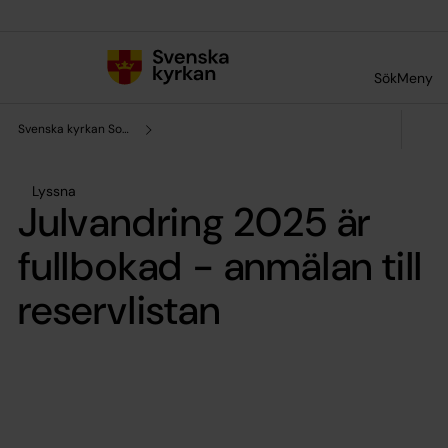
Till innehållet
Till undermeny
Sök
Meny
Svenska kyrkan Solna
Lyssna
Julvandring 2025 är
fullbokad - anmälan till
reservlistan