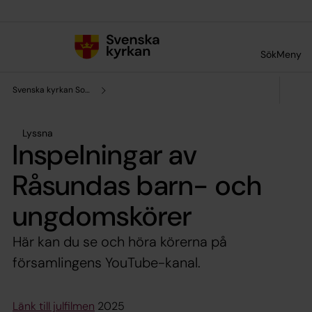
Till innehållet
Till undermeny
Sök
Meny
Svenska kyrkan Solna
Lyssna
Inspelningar av
Råsundas barn- och
ungdomskörer
Här kan du se och höra körerna på
församlingens YouTube-kanal.
Länk till julfilmen
2025