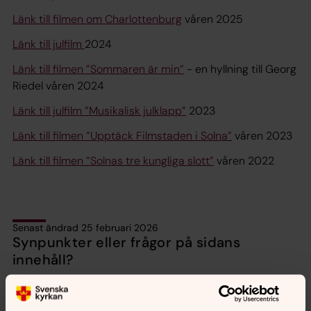
Länk till filmen om Charlottenburg
våren 2025
Länk till julfilm
2024
Länk till filmen ”Sommaren är min”
- en hyllning till Georg
Riedel våren 2024
Länk till julfilm ”Musikalisk julklapp”
2023
Länk till filmen ”Upptäck Filmstaden i Solna”
våren 2023
Länk till filmen ”Solnas tre kungliga slott”
våren 2022
Senast ändrad 25 februari 2026
Synpunkter eller frågor på sidans
innehåll?
solna.forsamling@svenskakyrkan.se
Dela