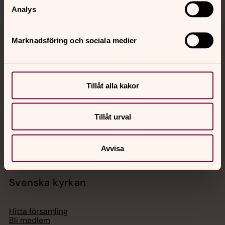
Analys
Marknadsföring och sociala medier
Jourhavande präst
Akut samtals- och krisstöd. Prata eller chatta anonymt
med en präst på kvällar och nätter.
Tillåt alla kakor
Chatt
Tillåt urval
Digitalt brev
Telefon 112
Avvisa
Svenska kyrkan
Hitta församling
Bli medlem