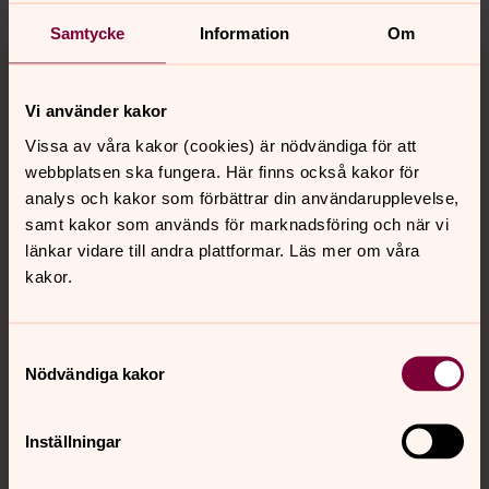
Samtycke
Information
Om
Tillbaka till toppen
Tillbaka till innehållet
Vi använder kakor
Vissa av våra kakor (cookies) är nödvändiga för att
Kontakt
webbplatsen ska fungera. Här finns också kakor för
analys och kakor som förbättrar din användarupplevelse,
samt kakor som används för marknadsföring och när vi
Kalender
länkar vidare till andra plattformar. Läs mer om våra
kakor.
Hitta snabbt
Samtyckesval
Nödvändiga kakor
Sociala kanaler
Inställningar