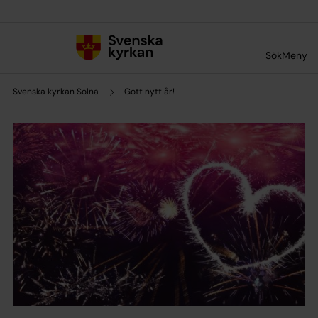
Till innehållet
Till undermeny
Sök
Meny
Svenska kyrkan Solna
Gott nytt år!