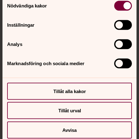
Nödvändiga kakor
Kalender
Inställningar
Hitta snabbt
Analys
Marknadsföring och sociala medier
Sociala kanaler
Tillåt alla kakor
Tillåt urval
Jourhavande präst
Akut samtals- och krisstöd. Prata eller chatta anonymt
Avvisa
med en präst på kvällar och nätter.