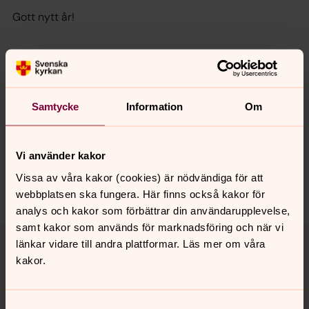
Gott nytt år!
Samtycke
Information
Om
Senast ändrad 30 december 2020
Synpunkter eller frågor på sidans
innehåll?
Vi använder kakor
solna.forsamling@svenskakyrkan.se
Vissa av våra kakor (cookies) är nödvändiga för att
Dela
webbplatsen ska fungera. Här finns också kakor för
analys och kakor som förbättrar din användarupplevelse,
samt kakor som används för marknadsföring och när vi
Tillbaka till toppen
Tillbaka till innehållet
länkar vidare till andra plattformar. Läs mer om våra
kakor.
Kontakt
Samtyckesval