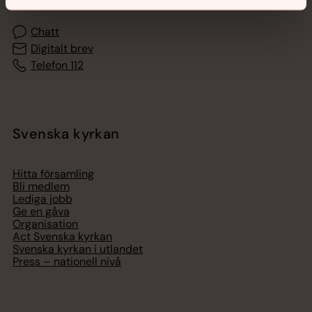
Chatt
Digitalt brev
Telefon 112
Svenska kyrkan
Hitta församling
Bli medlem
Lediga jobb
Ge en gåva
Organisation
Act Svenska kyrkan
Svenska kyrkan i utlandet
Press – nationell nivå