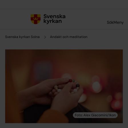
Till innehållet
Till undermeny
Sök
Meny
Svenska kyrkan Solna
Andakt och meditation