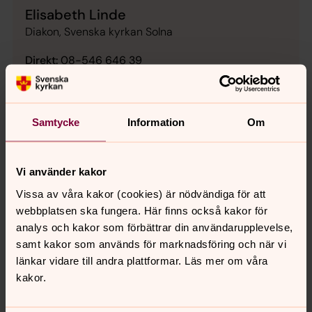
Elisabeth Linde
Diakon, Svenska kyrkan Solna
Direkt:
08-546 646 39
elisabeth.linde@svenskakyrkan.se
E-post:
Samtycke
Information
Om
Kyrkans hus
augusti 2026
Vi använder kakor
Vecka 33
Vissa av våra kakor (cookies) är nödvändiga för att
webbplatsen ska fungera. Här finns också kakor för
analys och kakor som förbättrar din användarupplevelse,
mån
tis
ons
tor
fre
lör
sön
samt kakor som används för marknadsföring och när vi
10
11
12
13
14
15
16
länkar vidare till andra plattformar. Läs mer om våra
kakor.
Morgonbön