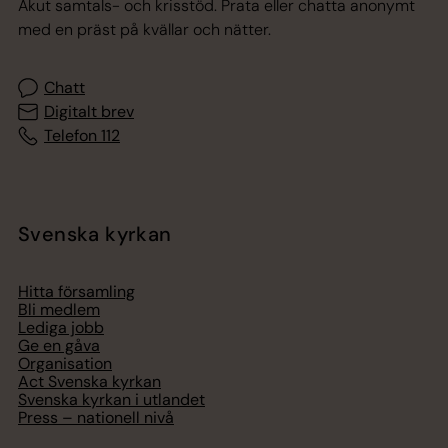
Akut samtals- och krisstöd. Prata eller chatta anonymt
med en präst på kvällar och nätter.
Chatt
Digitalt brev
Telefon 112
Svenska kyrkan
Hitta församling
Bli medlem
Lediga jobb
Ge en gåva
Organisation
Act Svenska kyrkan
Svenska kyrkan i utlandet
Press – nationell nivå