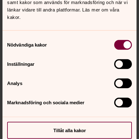
samt kakor som används för marknadsföring och när vi
efterföljs av föredrag om stjärnor av astronomen Martin
länkar vidare till andra plattformar. Läs mer om våra
Sahlén.
kakor.
En välsignad jultid tillönskas er alla!
Stockholm 20/12 2022
Samtyckesval
Johanna Öhman
Nödvändiga kakor
Kyrkoherde Sofia församling
Inställningar
Vill du prenumerera på nyhetsbrevet? Skicka ett mejl till
sofia.forsamling@svenskakyrkan.se
och ange din e-
postadress. Skriv ”Nyhetsbrev” i ämnesraden.
Analys
Marknadsföring och sociala medier
Synpunkter eller frågor på sidans
Tillåt alla kakor
innehåll?