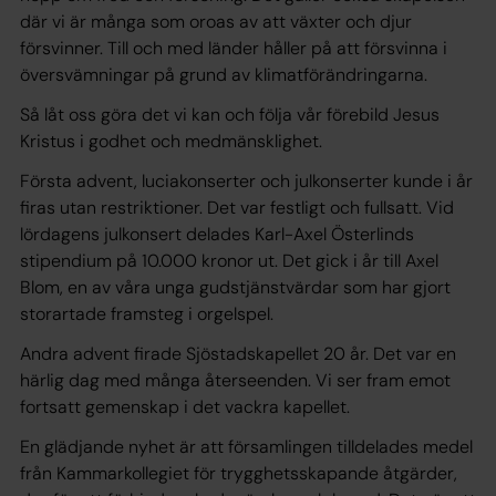
där vi är många som oroas av att växter och djur
försvinner. Till och med länder håller på att försvinna i
översvämningar på grund av klimatförändringarna.
Så låt oss göra det vi kan och följa vår förebild Jesus
Kristus i godhet och medmänsklighet.
Första advent, luciakonserter och julkonserter kunde i år
firas utan restriktioner. Det var festligt och fullsatt. Vid
lördagens julkonsert delades Karl-Axel Österlinds
stipendium på 10.000 kronor ut. Det gick i år till Axel
Blom, en av våra unga gudstjänstvärdar som har gjort
storartade framsteg i orgelspel.
Andra advent firade Sjöstadskapellet 20 år. Det var en
härlig dag med många återseenden. Vi ser fram emot
fortsatt gemenskap i det vackra kapellet.
En glädjande nyhet är att församlingen tilldelades medel
från Kammarkollegiet för trygghetsskapande åtgärder,