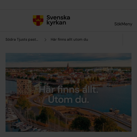
Till innehållet
Till undermeny
Sök
Meny
Södra Tjusts pastorat
Här finns allt utom du