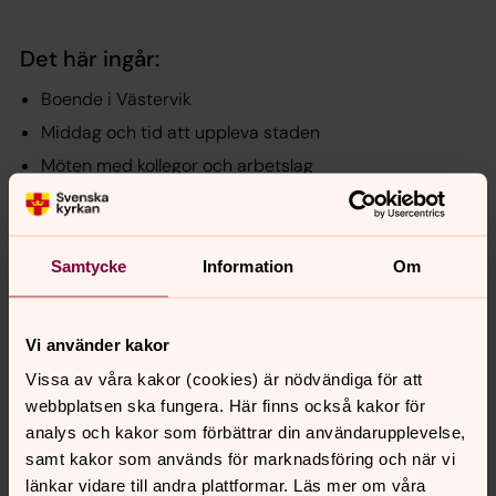
Det här ingår:
Boende i Västervik
Middag och tid att uppleva staden
Möten med kollegor och arbetslag
Besök i våra kyrkor och verksamheter
Tid för egna frågor och funderingar
Samtycke
Information
Om
Vi söker flera präster till Södra Tjust pastorat, Västerviks
församling och bjuder nu in fem personer att komma hit
Vi använder kakor
och uppleva livet här tillsammans med oss.
Vissa av våra kakor (cookies) är nödvändiga för att
Välkommen till Västervik. Här finns allt. Utom du.
webbplatsen ska fungera. Här finns också kakor för
analys och kakor som förbättrar din användarupplevelse,
Låter det här som något du vill prova, kontakta mig,
samt kakor som används för marknadsföring och när vi
Anna-Carin Gabelic, kyrkoherde. Hör av dig om du vill
länkar vidare till andra plattformar. Läs mer om våra
veta mer!