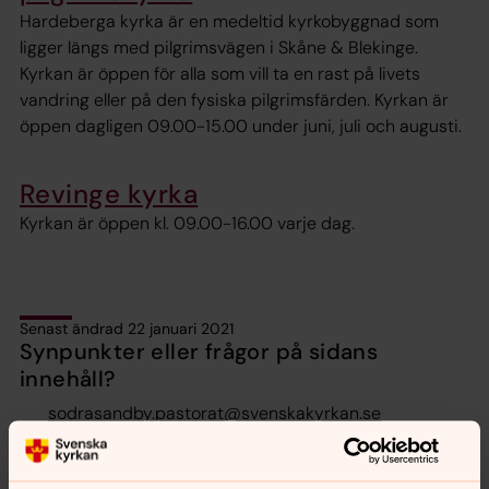
Hardeberga kyrka är en medeltid kyrkobyggnad som
ligger längs med pilgrimsvägen i Skåne & Blekinge.
Kyrkan är öppen för alla som vill ta en rast på livets
vandring eller på den fysiska pilgrimsfärden. Kyrkan är
öppen dagligen 09.00-15.00 under juni, juli och augusti.
Revinge kyrka
Kyrkan är öppen kl. 09.00-16.00 varje dag.
Senast ändrad 22 januari 2021
Synpunkter eller frågor på sidans
innehåll?
sodrasandby.pastorat@svenskakyrkan.se
Dela