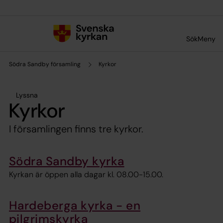
Till innehållet
Till undermeny
Sök
Meny
Södra Sandby församling
Kyrkor
Lyssna
Kyrkor
I församlingen finns tre kyrkor.
Södra Sandby kyrka
Kyrkan är öppen alla dagar kl. 08.00-15.00.
Hardeberga kyrka - en
pilgrimskyrka